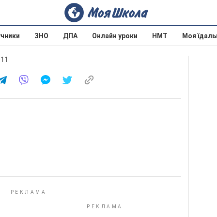
учники
ЗНО
ДПА
Онлайн уроки
НМТ
Моя їдаль
011