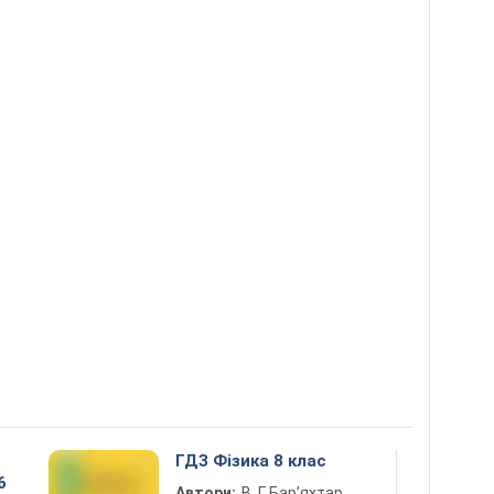
ГДЗ Фізика 8 клас
6
Автори:
В. Г. Бар’яхтар,