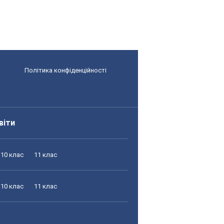
Політика конфіденційності
віти
10 клас
11 клас
10 клас
11 клас