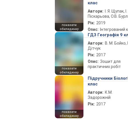
клас
Автори:
І. Я. Щупак, І.
Піскарьова, О.В. Бур
Рік:
2019
показати
обкладинку
Опис:
Інтегрований 
ГДЗ Географія 9 к
Автори:
В. М. Бойко, І
Дітчук
Рік:
2017
Опис:
Зошит для
практичних робіт
показати
обкладинку
Підручники Біолог
клас
Автори:
К.М.
Задорожній
Рік:
2017
показати
обкладинку