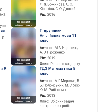
Ф. Я. Божинова, О. О.
Кірюхіна, С. О. Довгий
 О.
лака
Рік:
2016
показати
курс
обкладинку
лас
Підручники
Англійська мова 11
. Л.
клас
Автори:
М.А. Нерсісян,
А. О. Піроженко
Рік:
2019
показати
обкладинку
Опис:
Рівень стандарту
ія 9
ГДЗ Математика 5
клас
Автори:
А. Г. Мерзляк, В.
Б. Полонський, М. С. Якір,
Ю. М. Рабінович
Рік:
2013
показати
Опис:
Збірник задач і
обкладинку
контрольних робіт