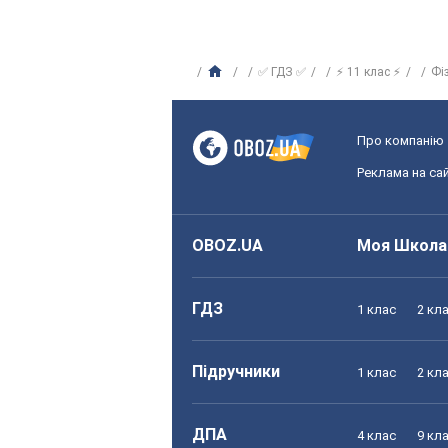
✅ ГДЗ ✅
⚡ 11 клас ⚡
Фі
Про компанію
Реклама на сай
OBOZ.UA
Моя Школа
ГДЗ
1 клас
2 кл
Підручники
1 клас
2 кл
ДПА
4 клас
9 кл