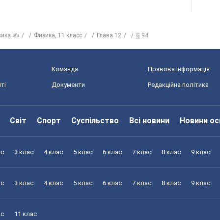
зика ✍
Физика, 11 класс
Глава 12
§ 94
Команда
Правова інформація
ті
Документи
Редакційна політика
Світ
Спорт
Суспільство
Всі новини
Новини ос
ас
3 клас
4 клас
5 клас
6 клас
7 клас
8 клас
9 клас
ас
3 клас
4 клас
5 клас
6 клас
7 клас
8 клас
9 клас
ас
11 клас