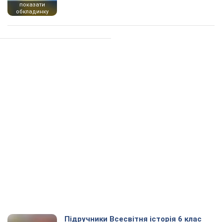
показати
обкладинку
Підручники Всесвітня історія 6 клас