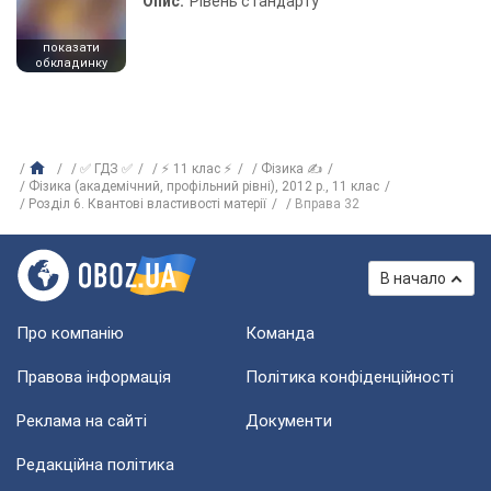
Опис:
Рівень стандарту
показати
обкладинку
✅ ГДЗ ✅
⚡ 11 клас ⚡
Фізика ✍
Фізика (академічний, профільний рівні), 2012 р., 11 клас
Розділ 6. Квантові властивості матерії
Вправа 32
В начало
Про компанію
Команда
Правова інформація
Політика конфіденційності
Реклама на сайті
Документи
Редакційна політика