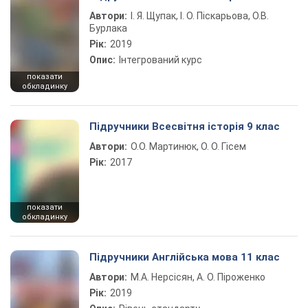
Автори:
І. Я. Щупак, І. О. Піскарьова, О.В.
Бурлака
Рік:
2019
Опис:
Інтегрований курс
показати
обкладинку
Підручники Всесвітня історія 9 клас
Автори:
О.О. Мартинюк, О. О. Гісем
Рік:
2017
показати
обкладинку
Підручники Англійська мова 11 клас
Автори:
М.А. Нерсісян, А. О. Піроженко
Рік:
2019