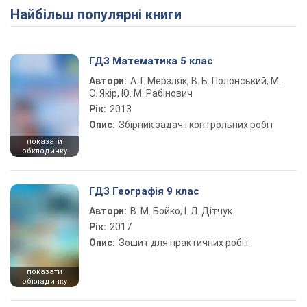
Найбільш популярні книги
ГДЗ Математика 5 клас
Автори:
А. Г. Мерзляк, В. Б. Полонський, М.
С. Якір, Ю. М. Рабінович
Рік:
2013
Опис:
Збірник задач і контрольних робіт
показати
обкладинку
ГДЗ Географія 9 клас
Автори:
В. М. Бойко, І. Л. Дітчук
Рік:
2017
Опис:
Зошит для практичних робіт
показати
обкладинку