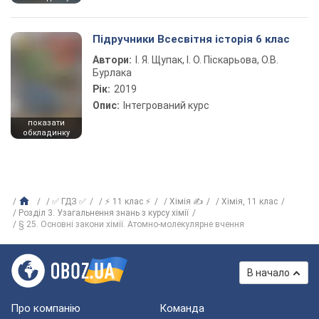
Підручники Всесвітня історія 6 клас
Автори:
І. Я. Щупак, І. О. Піскарьова, О.В.
Бурлака
Рік:
2019
Опис:
Інтегрований курс
показати
обкладинку
✅ ГДЗ ✅
⚡ 11 клас ⚡
Хімія ✍
Хiмiя, 11 клас
Розділ 3. Узагальнення знань з курсу хімії
§ 25. Основні закони хімії. Атомно-молекулярне вчення
В начало
Про компанію
Команда