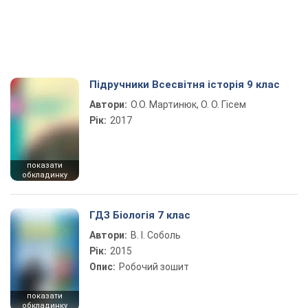
Підручники Всесвітня історія 9 клас
Автори:
О.О. Мартинюк, О. О. Гісем
Рік:
2017
показати
обкладинку
ГДЗ Біологія 7 клас
Автори:
В. І. Соболь
Рік:
2015
Опис:
Робочий зошит
показати
обкладинку