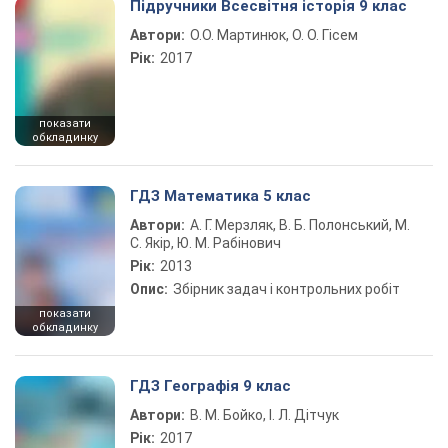
Підручники Всесвітня історія 9 клас
Автори:
О.О. Мартинюк, О. О. Гісем
Рік:
2017
показати
обкладинку
ГДЗ Математика 5 клас
Автори:
А. Г. Мерзляк, В. Б. Полонський, М.
С. Якір, Ю. М. Рабінович
Рік:
2013
Опис:
Збірник задач і контрольних робіт
показати
обкладинку
ГДЗ Географія 9 клас
Автори:
В. М. Бойко, І. Л. Дітчук
Рік:
2017