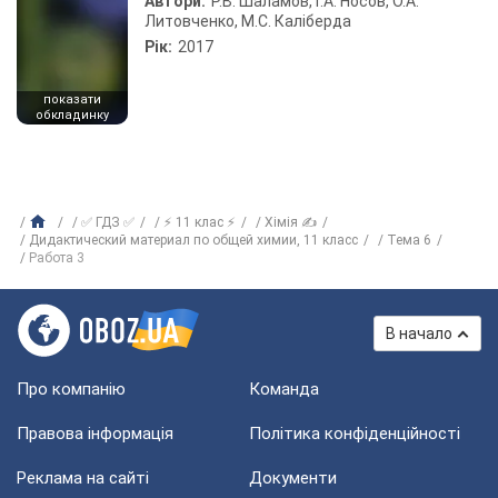
Автори:
Р.В. Шаламов, Г.А. Носов, О.А.
Литовченко, М.С. Каліберда
Рік:
2017
показати
обкладинку
✅ ГДЗ ✅
⚡ 11 клас ⚡
Хімія ✍
Дидактический материал по общей химии, 11 класс
Тема 6
Работа 3
В начало
Про компанію
Команда
Правова інформація
Політика конфіденційності
Реклама на сайті
Документи