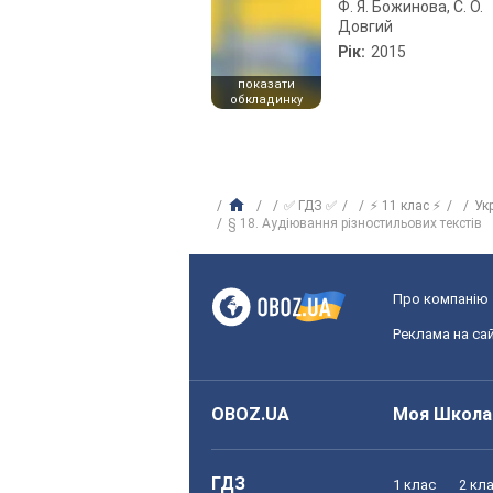
Ф. Я. Божинова, С. О.
Довгий
Рік:
2015
показати
обкладинку
✅ ГДЗ ✅
⚡ 11 клас ⚡
Ук
§ 18. Аудіювання різностильових текстів
Про компанію
Реклама на сай
OBOZ.UA
Моя Школа
ГДЗ
1 клас
2 кл