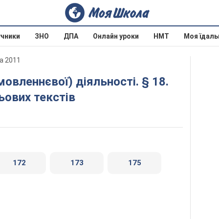
учники
ЗНО
ДПА
Онлайн уроки
НМТ
Моя їдаль
ва 2011
ьових текстів
172
173
175