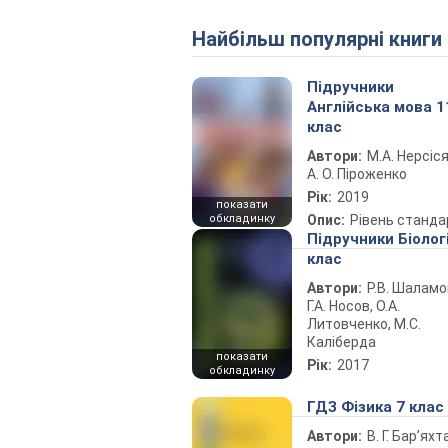
Найбільш популярні книги
Підручники
Англійська мова 1
клас
Автори:
М.А. Нерсіся
А. О. Піроженко
Рік:
2019
показати
обкладинку
Опис:
Рівень станда
Підручники Біолог
клас
Автори:
Р.В. Шаламо
Г.А. Носов, О.А.
Литовченко, М.С.
Каліберда
показати
Рік:
2017
обкладинку
ГДЗ Фізика 7 клас
Автори:
В. Г. Бар’яхт