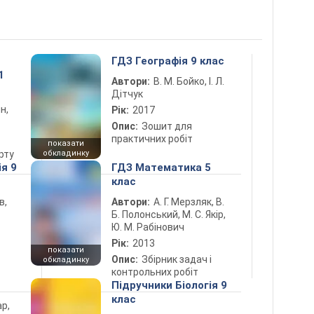
ГДЗ Географія 9 клас
1
Автори:
В. М. Бойко, І. Л.
Дітчук
н,
Рік:
2017
Опис:
Зошит для
практичних робіт
показати
рту
обкладинку
ія 9
ГДЗ Математика 5
клас
в,
Автори:
А. Г. Мерзляк, В.
Б. Полонський, М. С. Якір,
Ю. М. Рабінович
Рік:
2013
показати
Опис:
Збірник задач і
обкладинку
контрольних робіт
Підручники Біологія 9
клас
ар,