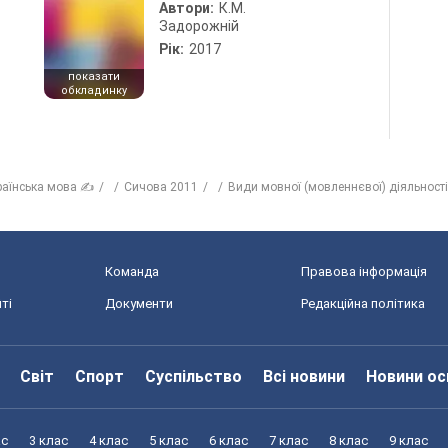
Автори:
К.М.
Задорожній
Рік:
2017
показати
обкладинку
раїнська мова ✍
Сичова 2011
Види мовної (мовленнєвої) діяльності
Команда
Правова інформація
ті
Документи
Редакційна політика
Світ
Спорт
Суспільство
Всі новини
Новини ос
ас
3 клас
4 клас
5 клас
6 клас
7 клас
8 клас
9 клас