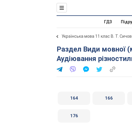
ГДЗ
Підр
Українська мова 11 клас В. Т. Сичо
Раздел Види мовної (мовленнєвої) діяльності. § 18.
Аудіювання різностил
164
166
176