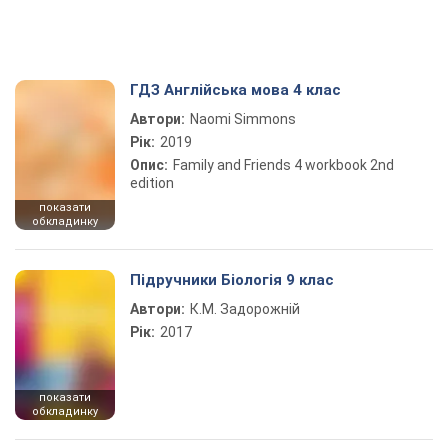
ГДЗ Англійська мова 4 клас
Автори:
Naomi Simmons
Рік:
2019
Опис:
Family and Friends 4 workbook 2nd
edition
показати
обкладинку
Підручники Біологія 9 клас
Автори:
К.М. Задорожній
Рік:
2017
показати
обкладинку