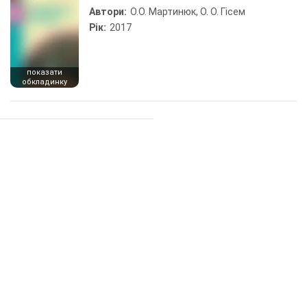
Автори:
О.О. Мартинюк, О. О. Гісем
Рік:
2017
показати
обкладинку