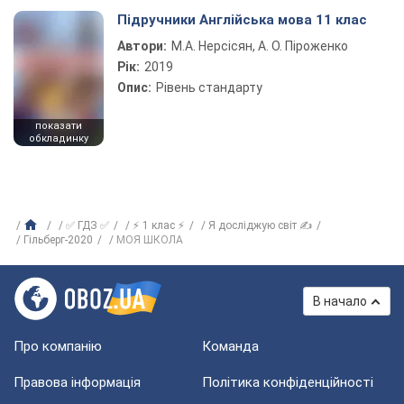
Підручники Англійська мова 11 клас
Автори:
М.А. Нерсісян, А. О. Піроженко
Рік:
2019
Опис:
Рівень стандарту
показати
обкладинку
✅ ГДЗ ✅
⚡ 1 клас ⚡
Я досліджую світ ✍
Гільберг-2020
МОЯ ШКОЛА
В начало
Про компанію
Команда
Правова інформація
Політика конфіденційності