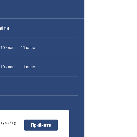
віти
10 клас
11 клас
10 клас
11 клас
у сайту,
10 клас
11 клас
Прийняти