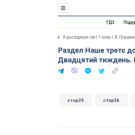
ГДЗ
Підр
Я досліджую світ 1 клас І. В. Грущи
Раздел Наше третє дослідження — «Людина і світ».
Двадцятий тиждень. 
стор25
стор26