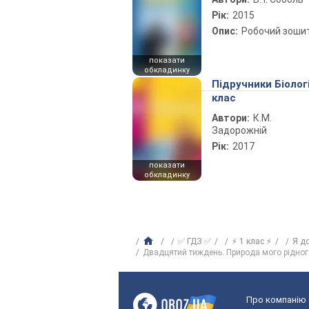
Рік:
2015
Опис:
Робочий зоши
показати
обкладинку
Підручники Біолог
клас
Автори:
К.М.
Задорожній
Рік:
2017
показати
обкладинку
✅ ГДЗ ✅
⚡ 1 клас ⚡
Я д
Двадцятий тиждень. Природа мого рідног
Про компанію