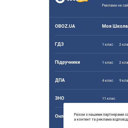
Реклама на сай
OBOZ.UA
Моя Школа
ГДЗ
1 клас
2 кл
Підручники
1 клас
2 кл
ДПА
4 клас
9 кл
ЗНО
11 клас
Разом з нашими партнерами са
Онлайн уроки
1 клас
2 кл
а контент та реклама відпові