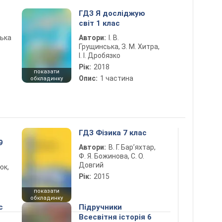
ГДЗ Я досліджую
світ 1 клас
ська
Автори:
І. В.
Грущинська, З. М. Хитра,
І. І. Дробязко
Рік:
2018
показати
Опис:
1 частина
обкладинку
ГДЗ Фізика 7 клас
9
Автори:
В. Г. Бар’яхтар,
Ф. Я. Божинова, С. О.
Довгий
юк,
Рік:
2015
показати
обкладинку
с
Підручники
Всесвітня історія 6