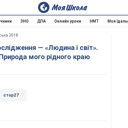
учники
ЗНО
ДПА
Онлайн уроки
НМТ
Моя їдаль
нська 2018
Природа мого рідного краю
стор27