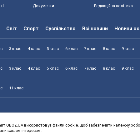
ті
Документи
Редакційна політика
Світ
Спорт
Суспільство
Всі новини
Новини ос
ас
3 клас
4 клас
5 клас
6 клас
7 клас
8 клас
9 клас
ас
3 клас
4 клас
5 клас
6 клас
7 клас
8 клас
9 клас
ас
11 клас
йт OBOZ.UA використовує файли cookie, щоб забезпечити належну робот
ас
3 клас
4 клас
5 клас
6 клас
7 клас
8 клас
9 клас
дали вашим інтересам.