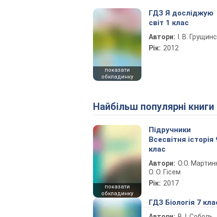
ГДЗ Я досліджую
світ 1 клас
Автори:
І. В. Грущин
Рік:
2012
показати
обкладинку
Найбільш популярні книги
Підручники
Всесвітня історія 
клас
Автори:
О.О. Мартин
О. О. Гісем
Рік:
2017
показати
обкладинку
ГДЗ Біологія 7 кла
Автори:
В. І. Соболь