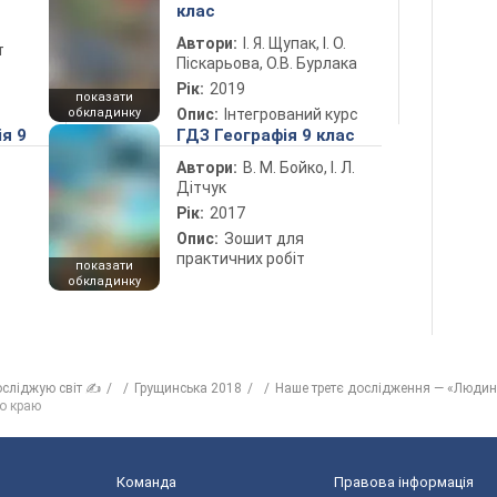
клас
Автори:
І. Я. Щупак, І. О.
т
Піскарьова, О.В. Бурлака
Рік:
2019
показати
обкладинку
Опис:
Інтегрований курс
ія 9
ГДЗ Географія 9 клас
Автори:
В. М. Бойко, І. Л.
Дітчук
Рік:
2017
Опис:
Зошит для
практичних робіт
показати
обкладинку
осліджую світ ✍
Грущинська 2018
Наше третє дослідження — «Людина
о краю
Команда
Правова інформація