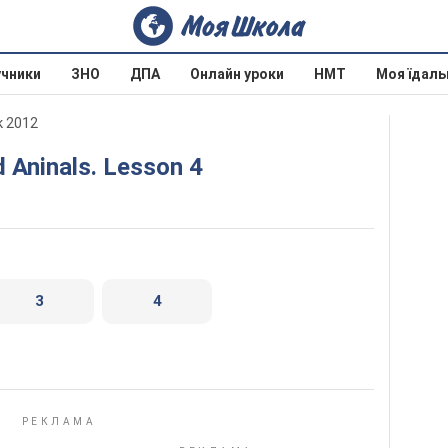
учники
ЗНО
ДПА
Онлайн уроки
НМТ
Моя їдаль
к 2012
d Aninals. Lesson 4
3
4