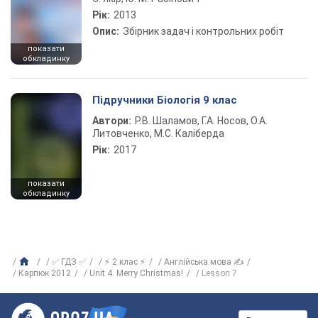
Рік:
2013
Опис:
Збірник задач і контрольних робіт
показати
обкладинку
Підручники Біологія 9 клас
Автори:
Р.В. Шаламов, Г.А. Носов, О.А.
Литовченко, М.С. Каліберда
Рік:
2017
показати
обкладинку
✅ ГДЗ ✅
⚡ 2 клас ⚡
Англійська мова ✍
Карпюк 2012
Unit 4. Merry Christmas!
Lesson 7