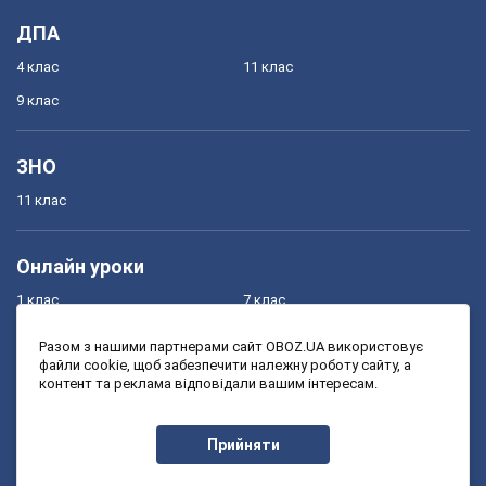
ДПА
4 клас
11 клас
9 клас
ЗНО
11 клас
Онлайн уроки
1 клас
7 клас
2 клас
8 клас
Разом з нашими партнерами сайт OBOZ.UA використовує
файли cookie, щоб забезпечити належну роботу сайту, а
3 клас
9 клас
контент та реклама відповідали вашим інтересам.
4 клас
10 клас
5 клас
11 клас
Прийняти
6 клас