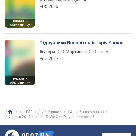
Рік:
2016
показати
обкладинку
Підручники Всесвітня історія 9 клас
Автори:
О.О. Мартинюк, О. О. Гісем
Рік:
2017
показати
обкладинку
✅ ГДЗ ✅
⚡ 2 клас ⚡
Англійська мова ✍
Карпюк 2013
Unit 5. We Can Play!
Lesson 6