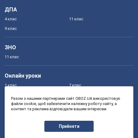
ДПА
4 клас
11 клас
9 клас
ЗНО
11 клас
Онлайн уроки
1 клас
7 клас
2 клас
8 клас
Разом з нашими партнерами сайт OBOZ.UA використовує
файли cookie, щоб забезпечити належну роботу сайту, а
3 клас
9 клас
контент та реклама відповідали вашим інтересам.
4 клас
10 клас
5 клас
11 клас
Прийняти
6 клас