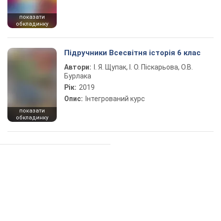
показати
обкладинку
Підручники Всесвітня історія 6 клас
Автори:
І. Я. Щупак, І. О. Піскарьова, О.В.
Бурлака
Рік:
2019
Опис:
Інтегрований курс
показати
обкладинку