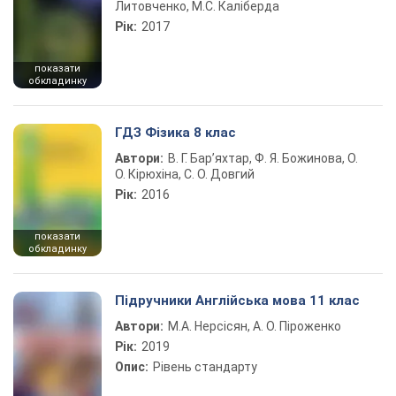
Литовченко, М.С. Каліберда
Рік:
2017
показати
обкладинку
ГДЗ Фізика 8 клас
Автори:
В. Г. Бар’яхтар, Ф. Я. Божинова, О.
О. Кірюхіна, С. О. Довгий
Рік:
2016
показати
обкладинку
Підручники Англійська мова 11 клас
Автори:
М.А. Нерсісян, А. О. Піроженко
Рік:
2019
Опис:
Рівень стандарту