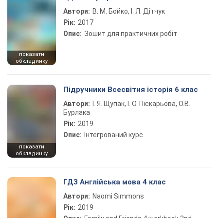
Автори:
В. М. Бойко, І. Л. Дітчук
Рік:
2017
Опис:
Зошит для практичних робіт
показати
обкладинку
Підручники Всесвітня історія 6 клас
Автори:
І. Я. Щупак, І. О. Піскарьова, О.В.
Бурлака
Рік:
2019
Опис:
Інтегрований курс
показати
обкладинку
ГДЗ Англійська мова 4 клас
Автори:
Naomi Simmons
Рік:
2019