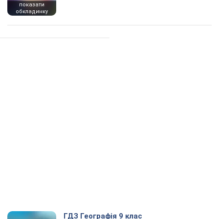
показати
обкладинку
ГДЗ Географія 9 клас