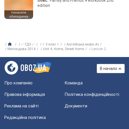
Опис:
Family and Friends 4 workbook 2nd
edition
показати
обкладинку
✅ ГДЗ ✅
⚡ 3 клас ⚡
Англійська мова ✍
Мясоєдова 2014
Unit 4. Home, Sweet Home
Lesson 2
В начало
Про компанію
Команда
Правова інформація
Політика конфіденційності
Реклама на сайті
Документи
Редакційна політика