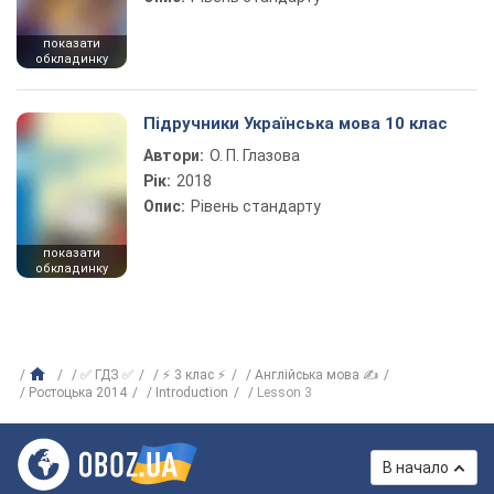
показати
обкладинку
Підручники Українська мова 10 клас
Автори:
О. П. Глазова
Рік:
2018
Опис:
Рівень стандарту
показати
обкладинку
✅ ГДЗ ✅
⚡ 3 клас ⚡
Англійська мова ✍
Ростоцька 2014
Introduction
Lesson 3
В начало