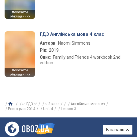
показати
обкладинку
ГДЗ Англійська мова 4 клас
Автори:
Naomi Simmons
Рік:
2019
Опис:
Family and Friends 4 workbook 2nd
edition
показати
обкладинку
✅ ГДЗ ✅
⚡ 3 клас ⚡
Англійська мова ✍
Ростоцька 2014
Unit 4
Lesson 3
В начало