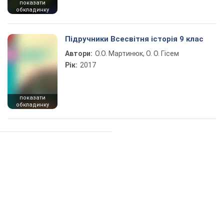
показати
обкладинку
Підручники Всесвітня історія 9 клас
Автори:
О.О. Мартинюк, О. О. Гісем
Рік:
2017
показати
обкладинку