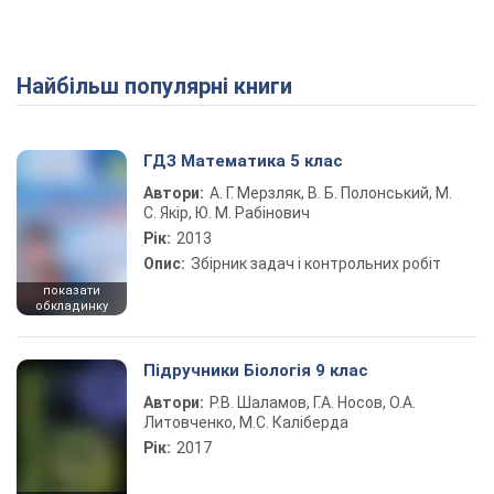
Найбільш популярні книги
ГДЗ Математика 5 клас
Автори:
А. Г. Мерзляк, В. Б. Полонський, М.
С. Якір, Ю. М. Рабінович
Рік:
2013
Опис:
Збірник задач і контрольних робіт
показати
обкладинку
Підручники Біологія 9 клас
Автори:
Р.В. Шаламов, Г.А. Носов, О.А.
Литовченко, М.С. Каліберда
Рік:
2017