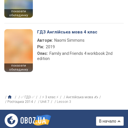
показати
обкладинку
ГДЗ Англійська мова 4 клас
Автори:
Naomi Simmons
Рік:
2019
Опис:
Family and Friends 4 workbook 2nd
edition
показати
обкладинку
✅ ГДЗ ✅
⚡ 3 клас ⚡
Англійська мова ✍
Ростоцька 2014
Unit 7
Lesson 3
В начало