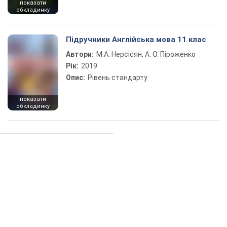
показати
обкладинку
Підручники Англійська мова 11 клас
Автори:
М.А. Нерсісян, А. О. Піроженко
Рік:
2019
Опис:
Рівень стандарту
показати
обкладинку