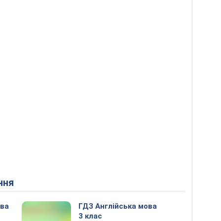
ння
ова
ГДЗ Англійська мова
3 клас