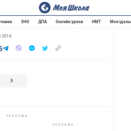
учники
ЗНО
ДПА
Онлайн уроки
НМТ
Моя їдаль
к 2014
5
3