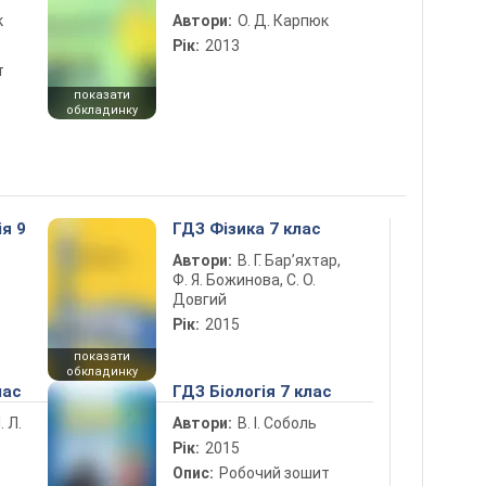
к
Автори:
О. Д. Карпюк
Рік:
2013
т
показати
обкладинку
ія 9
ГДЗ Фізика 7 клас
Автори:
В. Г. Бар’яхтар,
Ф. Я. Божинова, С. О.
Довгий
Рік:
2015
показати
обкладинку
лас
ГДЗ Біологія 7 клас
. Л.
Автори:
В. І. Соболь
Рік:
2015
Опис:
Робочий зошит