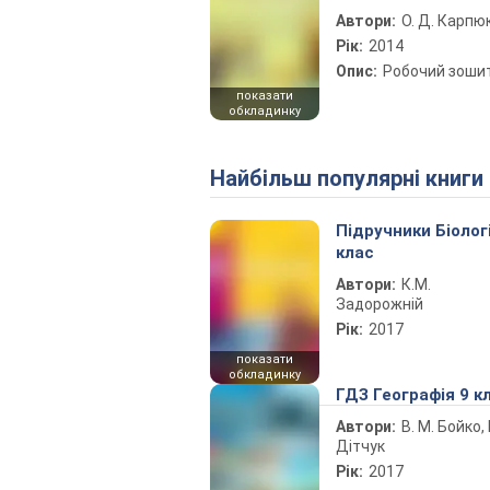
Автори:
О. Д. Карпю
Рік:
2014
Опис:
Робочий зоши
показати
обкладинку
Найбільш популярні книги
Підручники Біолог
клас
Автори:
К.М.
Задорожній
Рік:
2017
показати
обкладинку
ГДЗ Географія 9 к
Автори:
В. М. Бойко, І
Дітчук
Рік:
2017