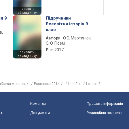
показати
обкладинку
ія 9
Підручники
Всесвітня історія 9
клас
в,
Автори:
О.О. Мартинюк,
О. О. Гісем
Рік:
2017
показати
обкладинку
лійська мова ✍
Ростоцька 2014
Unit 2
Lesson 5
Команда
Правова інформація
ті
Документи
Редакційна політика