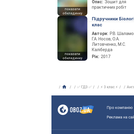
Опис:
Зошит для
практичних робіт
показати
обкладинку
Підручники Біолог
клас
Автори:
Р.В. Шаламо
Г.А. Носов, О.А.
Литовченко, М.С.
Каліберда
показати
Рік:
2017
обкладинку
✅ ГДЗ ✅
⚡ 3 клас ⚡
Анг
Про компанію
Реклама на сай