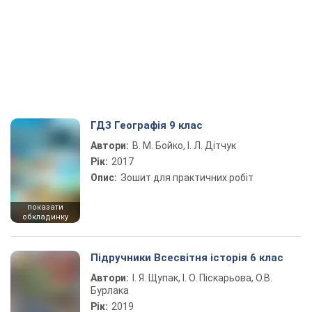
ГДЗ Географія 9 клас
Автори:
В. М. Бойко, І. Л. Дітчук
Рік:
2017
Опис:
Зошит для практичних робіт
показати
обкладинку
Підручники Всесвітня історія 6 клас
Автори:
І. Я. Щупак, І. О. Піскарьова, О.В.
Бурлака
Рік:
2019