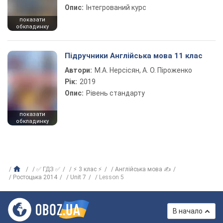
Опис:
Інтегрований курс
показати
обкладинку
Підручники Англійська мова 11 клас
Автори:
М.А. Нерсісян, А. О. Піроженко
Рік:
2019
Опис:
Рівень стандарту
показати
обкладинку
✅ ГДЗ ✅
⚡ 3 клас ⚡
Англійська мова ✍
Ростоцька 2014
Unit 7
Lesson 5
В начало