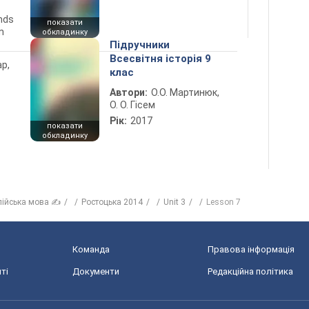
ends
показати
n
обкладинку
Підручники
Всесвітня історія 9
ар,
клас
Автори:
О.О. Мартинюк,
О. О. Гісем
Рік:
2017
показати
обкладинку
лійська мова ✍
Ростоцька 2014
Unit 3
Lesson 7
Команда
Правова інформація
ті
Документи
Редакційна політика