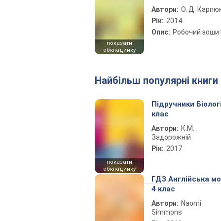
Автори:
О. Д. Карпю
Рік:
2014
Опис:
Робочий зоши
показати
обкладинку
Найбільш популярні книги
Підручники Біолог
клас
Автори:
К.М.
Задорожній
Рік:
2017
показати
обкладинку
ГДЗ Англійська м
4 клас
Автори:
Naomi
Simmons