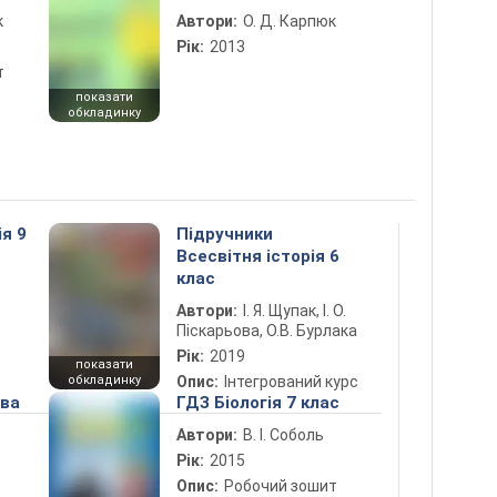
к
Автори:
О. Д. Карпюк
Рік:
2013
т
показати
обкладинку
ія 9
Підручники
Всесвітня історія 6
клас
Автори:
І. Я. Щупак, І. О.
Піскарьова, О.В. Бурлака
Рік:
2019
показати
обкладинку
Опис:
Інтегрований курс
ова
ГДЗ Біологія 7 клас
Автори:
В. І. Соболь
Рік:
2015
Опис:
Робочий зошит