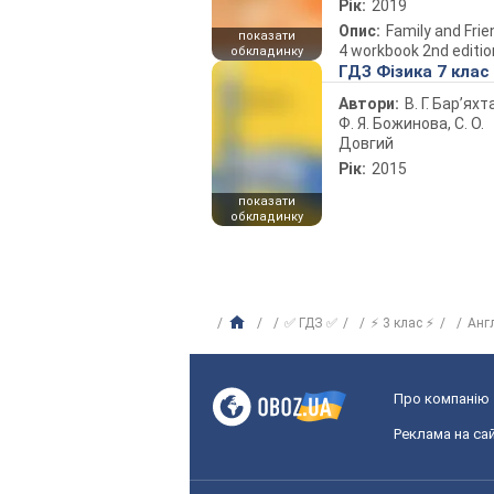
Рік:
2019
Опис:
Family and Fri
показати
4 workbook 2nd editio
обкладинку
ГДЗ Фізика 7 клас
Автори:
В. Г. Бар’яхт
Ф. Я. Божинова, С. О.
Довгий
Рік:
2015
показати
обкладинку
✅ ГДЗ ✅
⚡ 3 клас ⚡
Анг
Про компанію
Реклама на сай