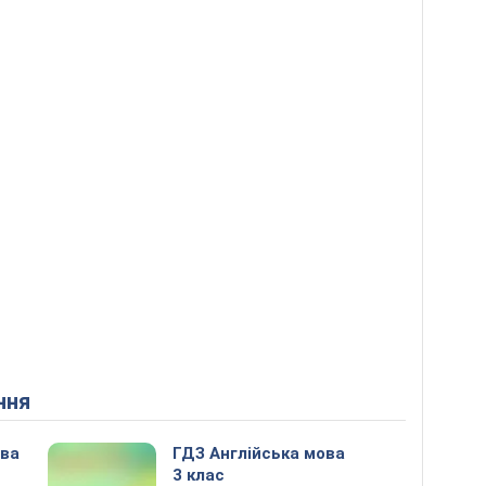
ння
ова
ГДЗ Англійська мова
3 клас