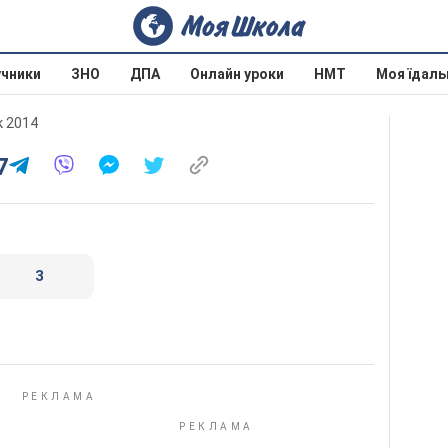
учники
ЗНО
ДПА
Онлайн уроки
НМТ
Моя їдаль
к 2014
7
3