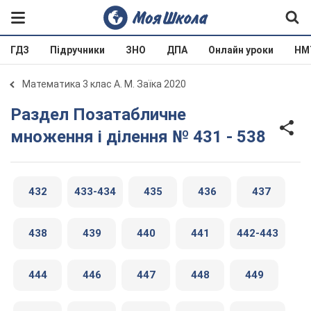
ГДЗ
Підручники
ЗНО
ДПА
Онлайн уроки
НМ
Математика 3 клас А. М. Заїка 2020
Раздел Позатабличне
множення і ділення № 431 - 538
432
433-434
435
436
437
438
439
440
441
442-443
444
446
447
448
449