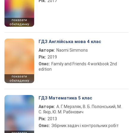
Рік:
2017
показати
обкладинку
ГДЗ Англійська мова 4 клас
Автори:
Naomi Simmons
Рік:
2019
Опис:
Family and Friends 4 workbook 2nd
edition
показати
обкладинку
ГДЗ Математика 5 клас
Автори:
А. Г. Мерзляк, В. Б. Полонський, М.
С. Якір, Ю. М. Рабінович
Рік:
2013
Опис:
Збірник задач і контрольних робіт
показати