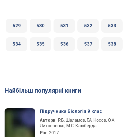
529
530
531
532
533
534
535
536
537
538
Найбільш популярні книги
Підручники Біологія 9 клас
Автори:
Р.В. Шаламов, Г.А. Носов, О.А.
Литовченко, М.С. Каліберда
Рік:
2017