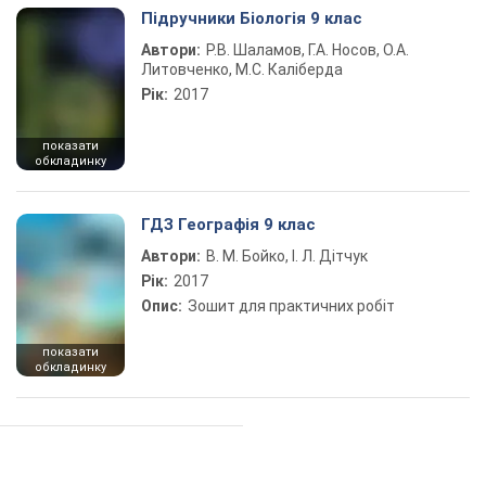
Підручники Біологія 9 клас
Автори:
Р.В. Шаламов, Г.А. Носов, О.А.
Литовченко, М.С. Каліберда
Рік:
2017
показати
обкладинку
ГДЗ Географія 9 клас
Автори:
В. М. Бойко, І. Л. Дітчук
Рік:
2017
Опис:
Зошит для практичних робіт
показати
обкладинку