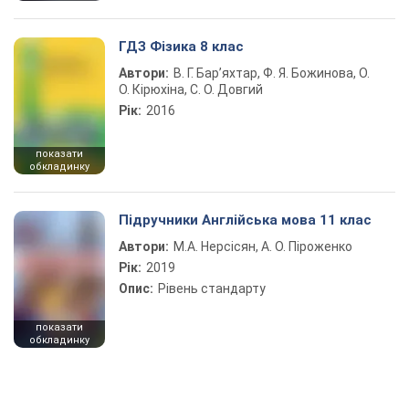
ГДЗ Фізика 8 клас
Автори:
В. Г. Бар’яхтар, Ф. Я. Божинова, О.
О. Кірюхіна, С. О. Довгий
Рік:
2016
показати
обкладинку
Підручники Англійська мова 11 клас
Автори:
М.А. Нерсісян, А. О. Піроженко
Рік:
2019
Опис:
Рівень стандарту
показати
обкладинку