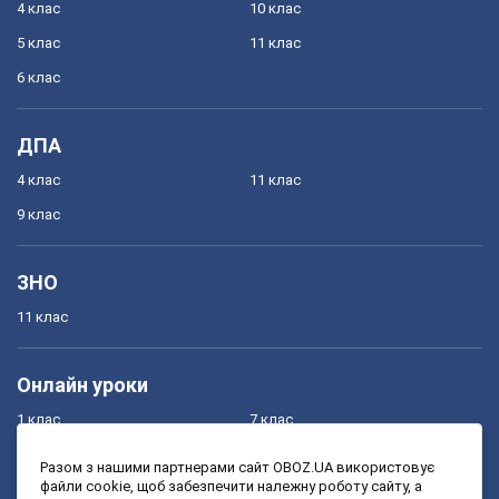
4 клас
10 клас
5 клас
11 клас
6 клас
ДПА
4 клас
11 клас
9 клас
ЗНО
11 клас
Онлайн уроки
1 клас
7 клас
2 клас
8 клас
Разом з нашими партнерами сайт OBOZ.UA використовує
файли cookie, щоб забезпечити належну роботу сайту, а
3 клас
9 клас