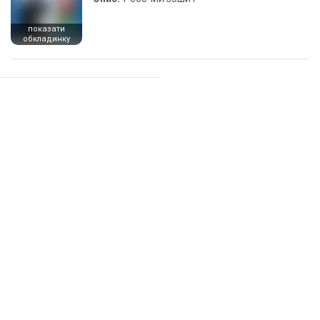
показати
обкладинку