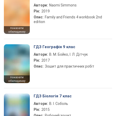
Автори:
Naomi Simmons
Рік:
2019
Опис:
Family and Friends 4 workbook 2nd
edition
показати
обкладинку
ГДЗ Географія 9 клас
Автори:
В. М. Бойко, І. Л. Дітчук
Рік:
2017
Опис:
Зошит для практичних робіт
показати
обкладинку
ГДЗ Біологія 7 клас
Автори:
В. І. Соболь
Рік:
2015
Опис:
Робочий зошит