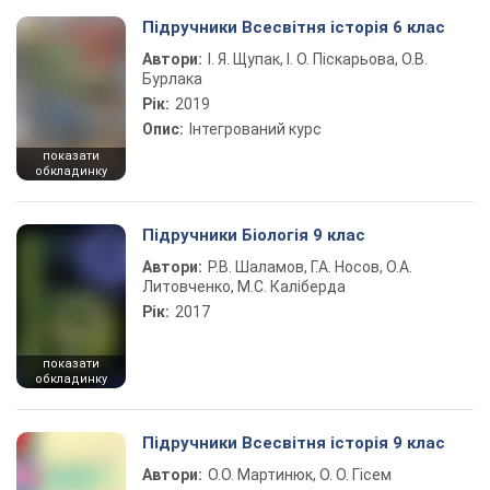
Підручники Всесвітня історія 6 клас
Автори:
І. Я. Щупак, І. О. Піскарьова, О.В.
Бурлака
Рік:
2019
Опис:
Інтегрований курс
показати
обкладинку
Підручники Біологія 9 клас
Автори:
Р.В. Шаламов, Г.А. Носов, О.А.
Литовченко, М.С. Каліберда
Рік:
2017
показати
обкладинку
Підручники Всесвітня історія 9 клас
Автори:
О.О. Мартинюк, О. О. Гісем