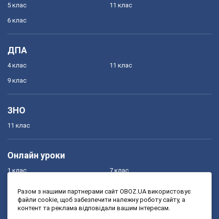
5 клас
11 клас
6 клас
ДПА
4 клас
11 клас
9 клас
ЗНО
11 клас
Онлайн уроки
1 клас
7 клас
2 клас
8 клас
Разом з нашими партнерами сайт OBOZ.UA використовує
файли cookie, щоб забезпечити належну роботу сайту, а
3 клас
9 клас
контент та реклама відповідали вашим інтересам.
4 клас
10 клас