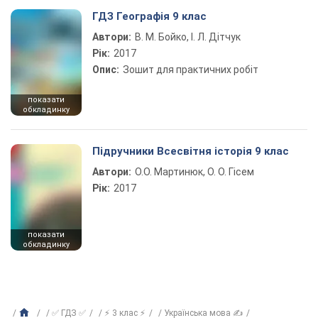
ГДЗ Географія 9 клас
Автори:
В. М. Бойко, І. Л. Дітчук
Рік:
2017
Опис:
Зошит для практичних робіт
показати
обкладинку
Підручники Всесвітня історія 9 клас
Автори:
О.О. Мартинюк, О. О. Гісем
Рік:
2017
показати
обкладинку
✅ ГДЗ ✅
⚡ 3 клас ⚡
Українська мова ✍