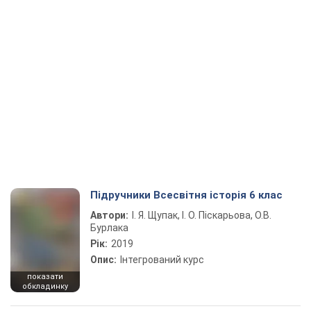
Підручники Всесвітня історія 6 клас
Автори:
І. Я. Щупак, І. О. Піскарьова, О.В.
Бурлака
Рік:
2019
Опис:
Інтегрований курс
показати
обкладинку