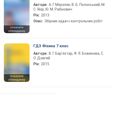
Автори:
А. Г. Мерзляк, В. Б. Полонський, М.
С. Якір, Ю. М. Рабінович
Рік:
2013
Опис:
Збірник задач і контрольних робіт
показати
обкладинку
ГДЗ Фізика 7 клас
Автори:
В. Г. Бар’яхтар, Ф. Я. Божинова, С.
О. Довгий
Рік:
2015
показати
обкладинку