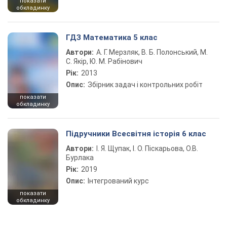
показати
обкладинку
ГДЗ Математика 5 клас
Автори:
А. Г. Мерзляк, В. Б. Полонський, М.
С. Якір, Ю. М. Рабінович
Рік:
2013
Опис:
Збірник задач і контрольних робіт
показати
обкладинку
Підручники Всесвітня історія 6 клас
Автори:
І. Я. Щупак, І. О. Піскарьова, О.В.
Бурлака
Рік:
2019
Опис:
Інтегрований курс
показати
обкладинку