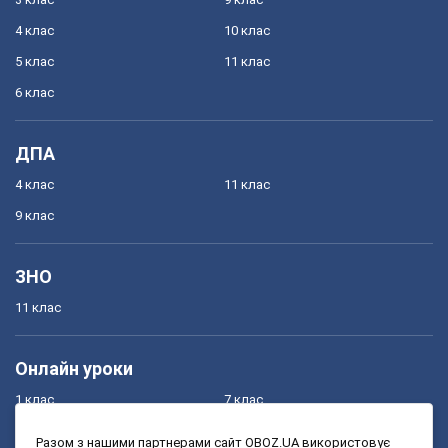
4 клас
10 клас
5 клас
11 клас
6 клас
ДПА
4 клас
11 клас
9 клас
ЗНО
11 клас
Онлайн уроки
1 клас
7 клас
2 клас
8 клас
Разом з нашими партнерами сайт OBOZ.UA використовує