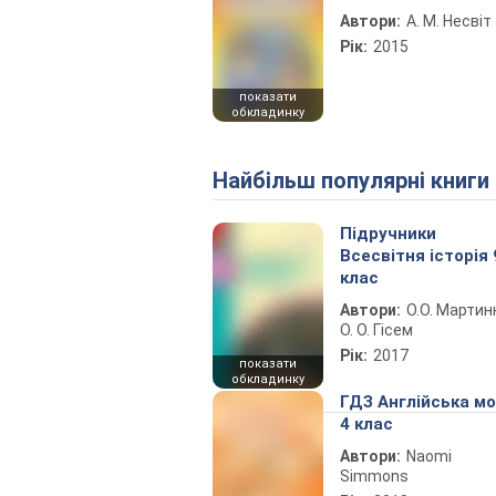
Автори:
А. М. Несвіт
Рік:
2015
показати
обкладинку
Найбільш популярні книги
Підручники
Всесвітня історія 
клас
Автори:
О.О. Мартин
О. О. Гісем
Рік:
2017
показати
обкладинку
ГДЗ Англійська м
4 клас
Автори:
Naomi
Simmons