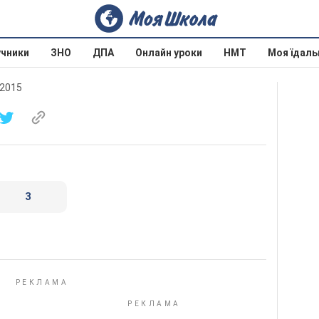
учники
ЗНО
ДПА
Онлайн уроки
НМТ
Моя їдаль
 2015
3