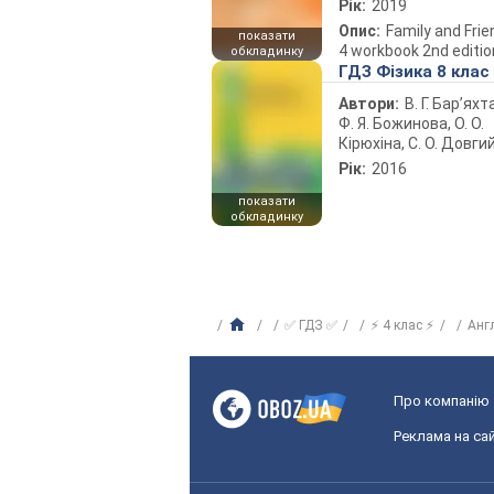
Рік:
2019
Опис:
Family and Fri
показати
4 workbook 2nd editio
обкладинку
ГДЗ Фізика 8 клас
Автори:
В. Г. Бар’яхт
Ф. Я. Божинова, О. О.
Кірюхіна, С. О. Довги
Рік:
2016
показати
обкладинку
✅ ГДЗ ✅
⚡ 4 клас ⚡
Анг
Про компанію
Реклама на сай