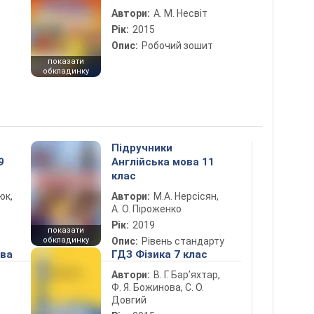
Автори:
А. М. Несвіт
Рік:
2015
Опис:
Робочий зошит
показати
обкладинку
Підручники
9
Англійська мова 11
клас
юк,
Автори:
М.А. Нерсісян,
А. О. Піроженко
Рік:
2019
показати
обкладинку
Опис:
Рівень стандарту
ова
ГДЗ Фізика 7 клас
Автори:
В. Г. Бар’яхтар,
Ф. Я. Божинова, С. О.
Довгий