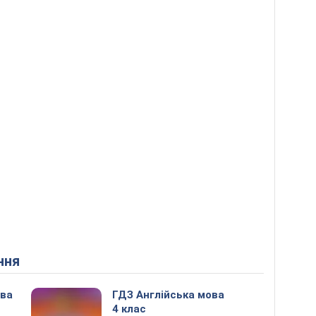
ння
ова
ГДЗ Англійська мова
4 клас