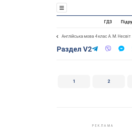
ГДЗ
Підр
Англійська мова 4 клас А. М. Несвіт
Раздел V2
1
2