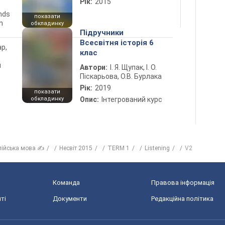
Рік:
2015
ends
показати
n
обкладинку
Підручники
Всесвітня історія 6
ар,
клас
й
Автори:
І. Я. Щупак, І. О.
Піскарьова, О.В. Бурлака
Рік:
2019
показати
обкладинку
Опис:
Інтегрований курс
лійська мова ✍
Несвіт 2015
TERM 1
Listening
V2
Команда
Правова інформація
ті
Документи
Редакційна політика