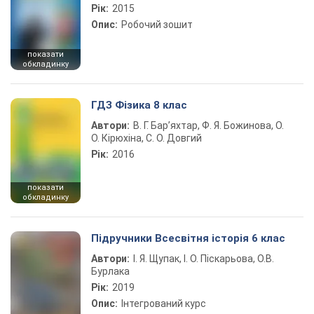
Рік:
2015
Опис:
Робочий зошит
показати
обкладинку
ГДЗ Фізика 8 клас
Автори:
В. Г. Бар’яхтар, Ф. Я. Божинова, О.
О. Кірюхіна, С. О. Довгий
Рік:
2016
показати
обкладинку
Підручники Всесвітня історія 6 клас
Автори:
І. Я. Щупак, І. О. Піскарьова, О.В.
Бурлака
Рік:
2019
Опис:
Інтегрований курс