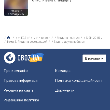
Опис:
Рівень стандарту
показати
обкладинку
✅ ГДЗ ✅
⚡ 4 клас ⚡
Людина і світ ✍
Бібік 2015
Тема 2. Людина серед людей
Будьте дружелюбними
В начало
Про компанію
Команда
Правова інформація
Політика конфіденційності
Реклама на сайті
Документи
Редакційна політика