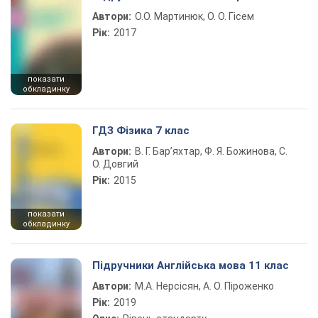
Автори:
О.О. Мартинюк, О. О. Гісем
Рік:
2017
показати
обкладинку
ГДЗ Фізика 7 клас
Автори:
В. Г. Бар’яхтар, Ф. Я. Божинова, С.
О. Довгий
Рік:
2015
показати
обкладинку
Підручники Англійська мова 11 клас
Автори:
М.А. Нерсісян, А. О. Піроженко
Рік:
2019