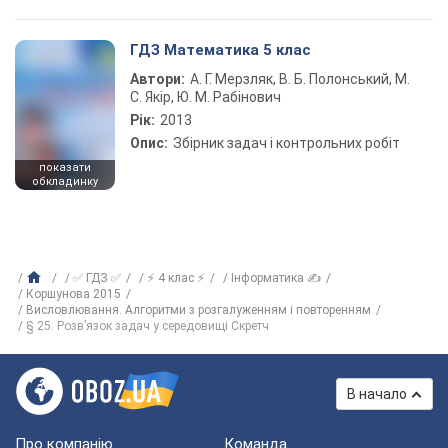
ГДЗ Математика 5 клас
Автори:
А. Г. Мерзляк, В. Б. Полонський, М.
С. Якір, Ю. М. Рабінович
Рік:
2013
Опис:
Збірник задач і контрольних робіт
показати
обкладинку
✅ ГДЗ ✅
⚡ 4 клас ⚡
Інформатика ✍
Коршунова 2015
Висловлювання. Алгоритми з розгалуженням і повторенням
§ 25. Розв’язок задач у середовищі Скретч
В начало
Про компанію
Команда