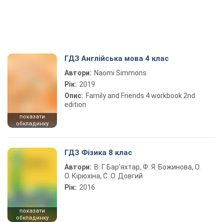
ГДЗ Англійська мова 4 клас
Автори:
Naomi Simmons
Рік:
2019
Опис:
Family and Friends 4 workbook 2nd
edition
показати
обкладинку
ГДЗ Фізика 8 клас
Автори:
В. Г. Бар’яхтар, Ф. Я. Божинова, О.
О. Кірюхіна, С. О. Довгий
Рік:
2016
показати
обкладинку