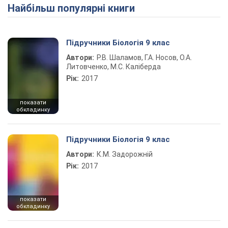
Найбільш популярні книги
Play Video
Підручники Біологія 9 клас
Автори:
Р.В. Шаламов, Г.А. Носов, О.А.
Литовченко, М.С. Каліберда
Рік:
2017
показати
обкладинку
Підручники Біологія 9 клас
Автори:
К.М. Задорожній
Рік:
2017
показати
обкладинку