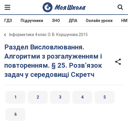
ГДЗ
Підручники
ЗНО
ДПА
Онлайн уроки
НМ
Інформатика 4 клас О. В. Коршунова 2015
Раздел Висловлювання.
Алгоритми з розгалуженням і
повторенням. § 25. Розв’язок
задач у середовищі Скретч
1
2
3
4
5
6