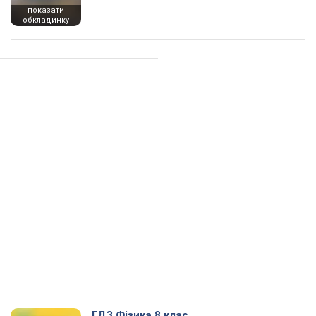
показати
обкладинку
ГДЗ Фізика 8 клас