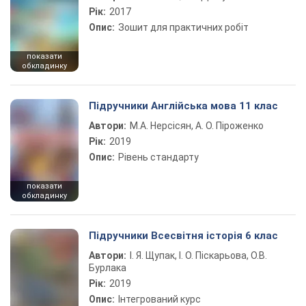
Рік:
2017
Опис:
Зошит для практичних робіт
показати
обкладинку
Підручники Англійська мова 11 клас
Автори:
М.А. Нерсісян, А. О. Піроженко
Рік:
2019
Опис:
Рівень стандарту
показати
обкладинку
Підручники Всесвітня історія 6 клас
Автори:
І. Я. Щупак, І. О. Піскарьова, О.В.
Бурлака
Рік:
2019
Опис:
Інтегрований курс