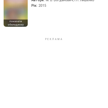
Автори:
М. В. Богданович, Г.П. Лишенко
Рік:
2015
показати
обкладинку