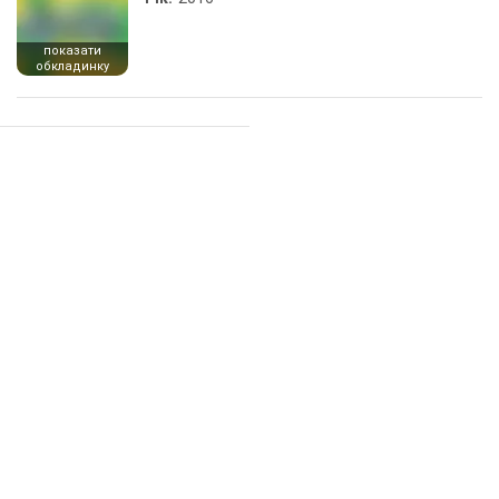
показати
обкладинку