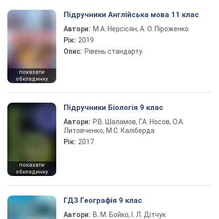
Підручники Англійська мова 11 клас
Автори:
М.А. Нерсісян, А. О. Піроженко
Рік:
2019
Опис:
Рівень стандарту
показати
обкладинку
Підручники Біологія 9 клас
Автори:
Р.В. Шаламов, Г.А. Носов, О.А.
Литовченко, М.С. Каліберда
Рік:
2017
показати
обкладинку
ГДЗ Географія 9 клас
Автори:
В. М. Бойко, І. Л. Дітчук