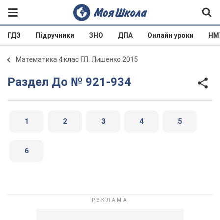
ГДЗ
Підручники
ЗНО
ДПА
Онлайн уроки
НМ
Математика 4 клас Г.П. Лишенко 2015
Раздел До № 921-934
1
2
3
4
5
6