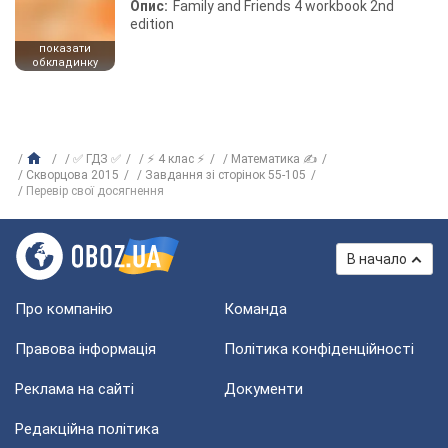
Опис:
Family and Friends 4 workbook 2nd
edition
показати
обкладинку
✅ ГДЗ ✅
⚡ 4 клас ⚡
Математика ✍
Скворцова 2015
Завдання зі сторінок 55-105
Перевір свої досягнення
В начало
Про компанію
Команда
Правова інформація
Політика конфіденційності
Реклама на сайті
Документи
Редакційна політика