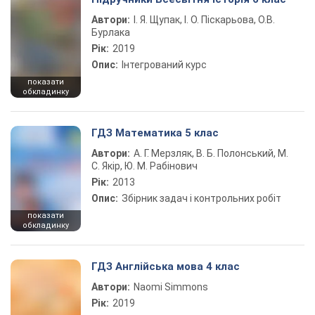
Автори:
І. Я. Щупак, І. О. Піскарьова, О.В.
Бурлака
Рік:
2019
Опис:
Інтегрований курс
показати
обкладинку
ГДЗ Математика 5 клас
Автори:
А. Г. Мерзляк, В. Б. Полонський, М.
С. Якір, Ю. М. Рабінович
Рік:
2013
Опис:
Збірник задач і контрольних робіт
показати
обкладинку
ГДЗ Англійська мова 4 клас
Автори:
Naomi Simmons
Рік:
2019