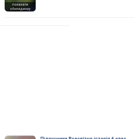
показати
обкладинку
Підручники Всесвітня історія 6 клас