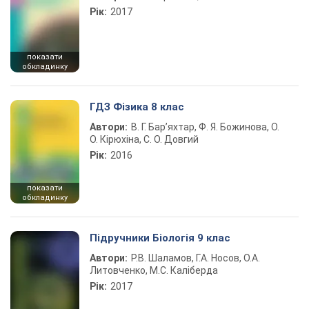
Рік:
2017
показати
обкладинку
ГДЗ Фізика 8 клас
Автори:
В. Г. Бар’яхтар, Ф. Я. Божинова, О.
О. Кірюхіна, С. О. Довгий
Рік:
2016
показати
обкладинку
Підручники Біологія 9 клас
Автори:
Р.В. Шаламов, Г.А. Носов, О.А.
Литовченко, М.С. Каліберда
Рік:
2017