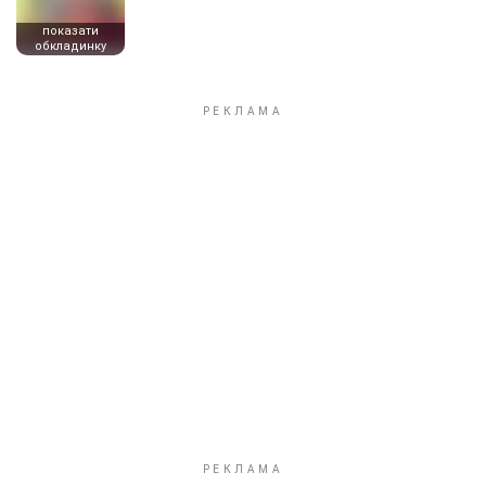
показати
обкладинку