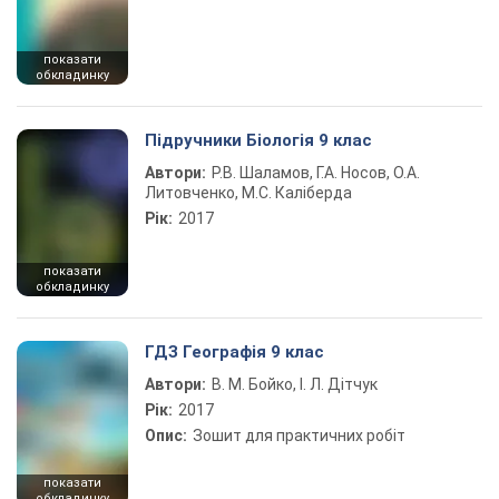
показати
обкладинку
Підручники Біологія 9 клас
Автори:
Р.В. Шаламов, Г.А. Носов, О.А.
Литовченко, М.С. Каліберда
Рік:
2017
показати
обкладинку
ГДЗ Географія 9 клас
Автори:
В. М. Бойко, І. Л. Дітчук
Рік:
2017
Опис:
Зошит для практичних робіт
показати
обкладинку