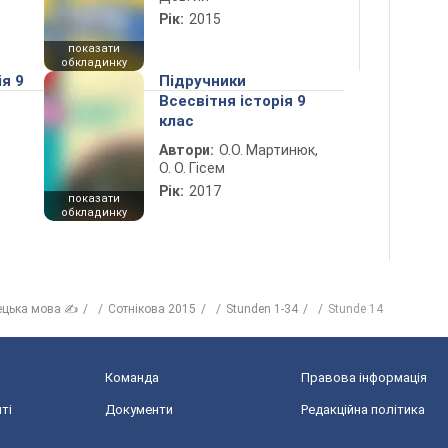
Рік:
2015
показати
обкладинку
ія 9
Підручники
Всесвітня історія 9
клас
Автори:
О.О. Мартинюк,
О. О. Гісем
Рік:
2017
показати
обкладинку
ецька мова ✍
Сотнікова 2015
Stunden 1-34
Stunde 14
Команда
Правова інформація
ті
Документи
Редакційна політика