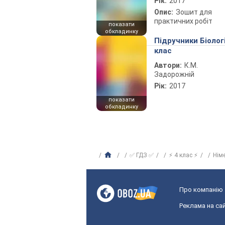
Рік:
2017
Опис:
Зошит для
практичних робіт
показати
обкладинку
Підручники Біолог
клас
Автори:
К.М.
Задорожній
Рік:
2017
показати
обкладинку
✅ ГДЗ ✅
⚡ 4 клас ⚡
Нім
Про компанію
Реклама на сай