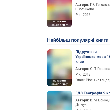
Автори:
Г. В. Гоголєва
І. Сотнікова
Рік:
2015
показати
обкладинку
Найбільш популярні книги
Підручники
Українська мова 1
клас
Автори:
О. П. Глазов
Рік:
2018
Опис:
Рівень станда
показати
обкладинку
ГДЗ Географія 9 к
Автори:
В. М. Бойко, І
Дітчук