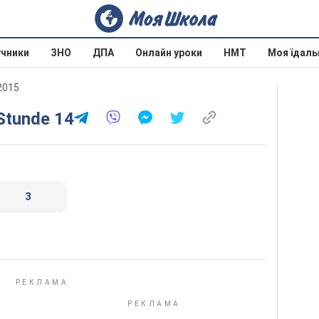
учники
ЗНО
ДПА
Онлайн уроки
НМТ
Моя їдаль
 2015
 Stunde 14
3