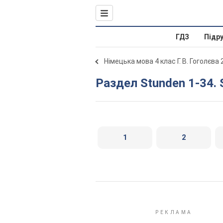
ГДЗ
Підр
Німецька мова 4 клас Г. В. Гоголєва
Раздел Stunden 1-34.
1
2