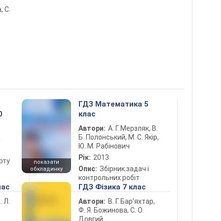
, С.
ГДЗ Математика 5
0
клас
Автори:
А. Г. Мерзляк, В.
Б. Полонський, М. С. Якір,
а
Ю. М. Рабінович
Рік:
2013
рту
показати
Опис:
Збірник задач і
обкладинку
контрольних робіт
лас
ГДЗ Фізика 7 клас
. Л.
Автори:
В. Г. Бар’яхтар,
Ф. Я. Божинова, С. О.
Довгий