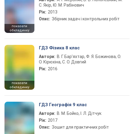
С. Якір, Ю. М. Рабінович
Рік:
2013
Опис:
Збірник задач і контрольних робіт
показати
обкладинку
ГДЗ Фізика 8 клас
Автори:
В. Г. Бар’яхтар, Ф. Я. Божинова, О.
О. Кірюхіна, С. О. Довгий
Рік:
2016
показати
обкладинку
ГДЗ Географія 9 клас
Автори:
В. М. Бойко, І. Л. Дітчук
Рік:
2017
Опис:
Зошит для практичних робіт