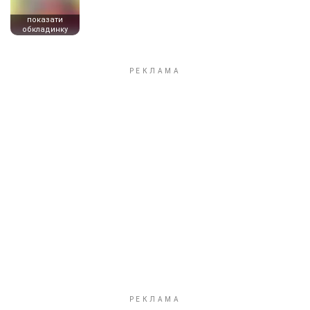
показати
обкладинку