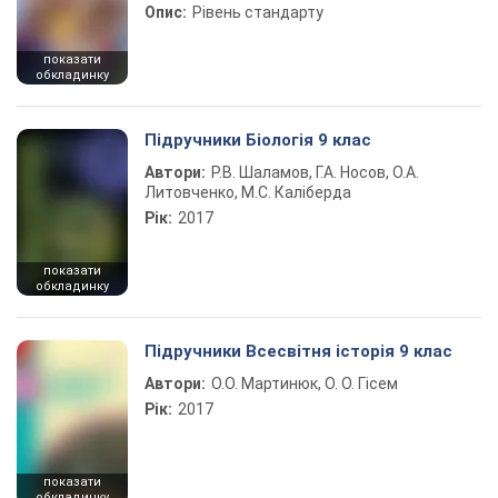
Опис:
Рівень стандарту
показати
обкладинку
Підручники Біологія 9 клас
Автори:
Р.В. Шаламов, Г.А. Носов, О.А.
Литовченко, М.С. Каліберда
Рік:
2017
показати
обкладинку
Підручники Всесвітня історія 9 клас
Автори:
О.О. Мартинюк, О. О. Гісем
Рік:
2017
показати
обкладинку