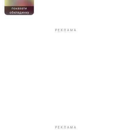
показати
обкладинку