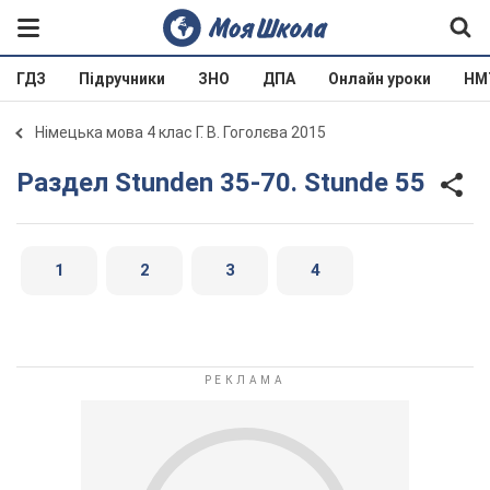
ГДЗ
Підручники
ЗНО
ДПА
Онлайн уроки
НМ
Німецька мова 4 клас Г. В. Гоголєва 2015
Раздел Stunden 35-70. Stunde 55
1
2
3
4