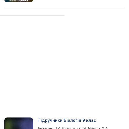
Підручники Біологія 9 клас
Автори:
Р.В. Шаламов, Г.А. Носов, О.А.