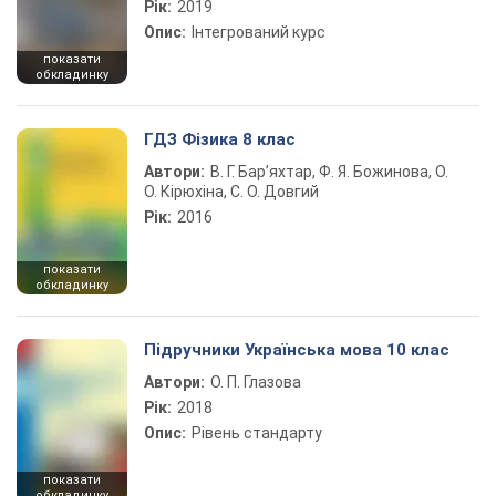
Рік:
2019
Опис:
Інтегрований курс
показати
обкладинку
ГДЗ Фізика 8 клас
Автори:
В. Г. Бар’яхтар, Ф. Я. Божинова, О.
О. Кірюхіна, С. О. Довгий
Рік:
2016
показати
обкладинку
Підручники Українська мова 10 клас
Автори:
О. П. Глазова
Рік:
2018
Опис:
Рівень стандарту
показати
обкладинку