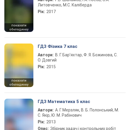
Литовченко, М.С. Каліберда
Рік:
2017
показати
обкладинку
ГДЗ Фізика 7 клас
Автори:
В. Г. Бар’яхтар, Ф. Я. Божинова, С.
О. Довгий
Рік:
2015
показати
обкладинку
ГДЗ Математика 5 клас
Автори:
А. Г. Мерзляк, В. Б. Полонський, М.
С. Якір, Ю. М. Рабінович
Рік:
2013
Опис:
Збірник задач і контрольних робіт