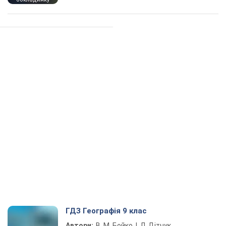
ГДЗ Географія 9 клас
Автори:
В. М. Бойко, І. Л. Дітчук