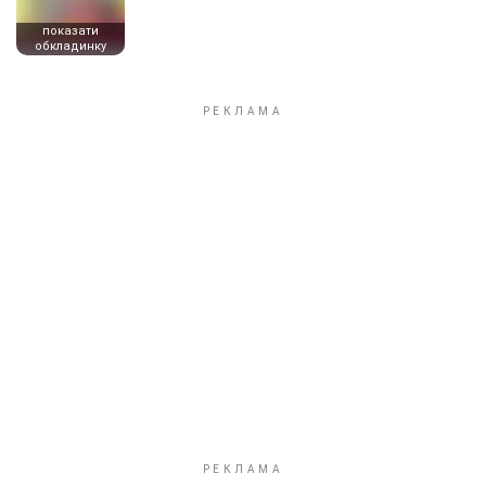
показати
обкладинку