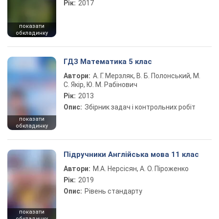
Рік:
2017
показати
обкладинку
ГДЗ Математика 5 клас
Автори:
А. Г. Мерзляк, В. Б. Полонський, М.
С. Якір, Ю. М. Рабінович
Рік:
2013
Опис:
Збірник задач і контрольних робіт
показати
обкладинку
Підручники Англійська мова 11 клас
Автори:
М.А. Нерсісян, А. О. Піроженко
Рік:
2019
Опис:
Рівень стандарту
показати
обкладинку