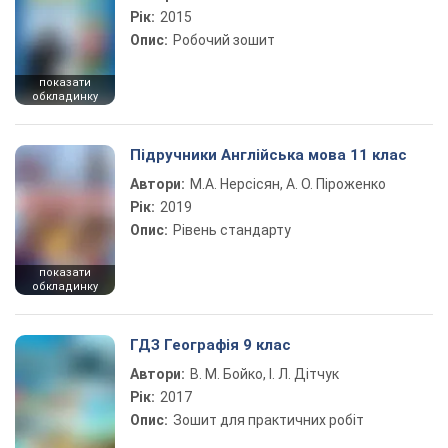
Рік:
2015
Опис:
Робочий зошит
показати
обкладинку
Підручники Англійська мова 11 клас
Автори:
М.А. Нерсісян, А. О. Піроженко
Рік:
2019
Опис:
Рівень стандарту
показати
обкладинку
ГДЗ Географія 9 клас
Автори:
В. М. Бойко, І. Л. Дітчук
Рік:
2017
Опис:
Зошит для практичних робіт