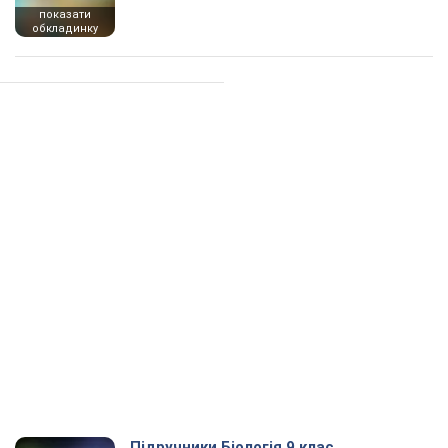
показати
обкладинку
Підручники Біологія 9 клас