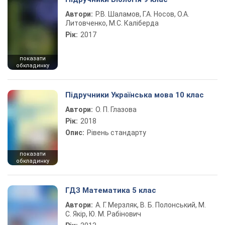
Автори:
Р.В. Шаламов, Г.А. Носов, О.А.
Литовченко, М.С. Каліберда
Рік:
2017
показати
обкладинку
Підручники Українська мова 10 клас
Автори:
О. П. Глазова
Рік:
2018
Опис:
Рівень стандарту
показати
обкладинку
ГДЗ Математика 5 клас
Автори:
А. Г. Мерзляк, В. Б. Полонський, М.
С. Якір, Ю. М. Рабінович