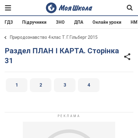
ГДЗ
Підручники
ЗНО
ДПА
Онлайн уроки
НМ
Природознавство 4 клас Т. Г. Гільберг 2015
Раздел ПЛАН І КАРТА. Сторінка
31
1
2
3
4