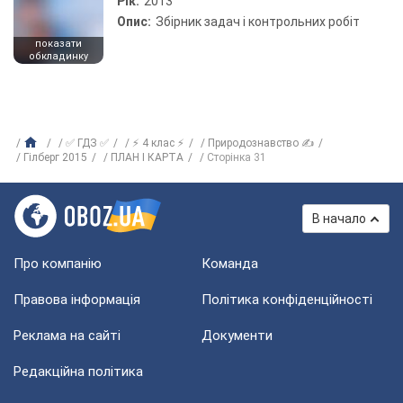
Рік:
2013
Опис:
Збірник задач і контрольних робіт
показати
обкладинку
✅ ГДЗ ✅
⚡ 4 клас ⚡
Природознавство ✍
Гілберг 2015
ПЛАН І КАРТА
Сторінка 31
В начало
Про компанію
Команда
Правова інформація
Політика конфіденційності
Реклама на сайті
Документи
Редакційна політика