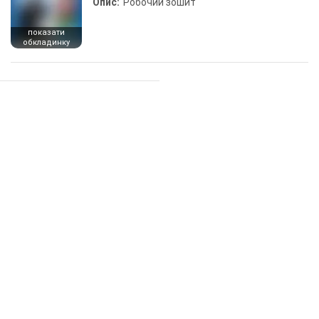
Опис:
Робочий зошит
показати
обкладинку