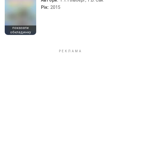
Автори:
Т. Г. Гільберг, Т.В. Сак
Рік:
2015
показати
обкладинку