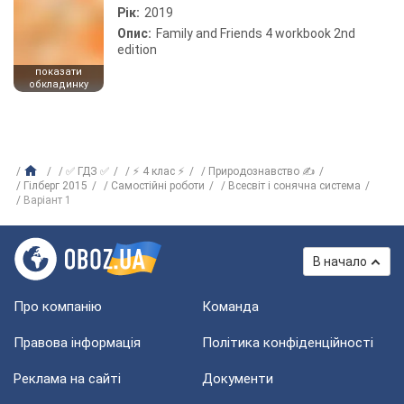
Рік:
2019
Опис:
Family and Friends 4 workbook 2nd
edition
показати
обкладинку
✅ ГДЗ ✅
⚡ 4 клас ⚡
Природознавство ✍
Гілберг 2015
Самостійні роботи
Всесвіт і сонячна система
Варіант 1
В начало
Про компанію
Команда
Правова інформація
Політика конфіденційності
Реклама на сайті
Документи