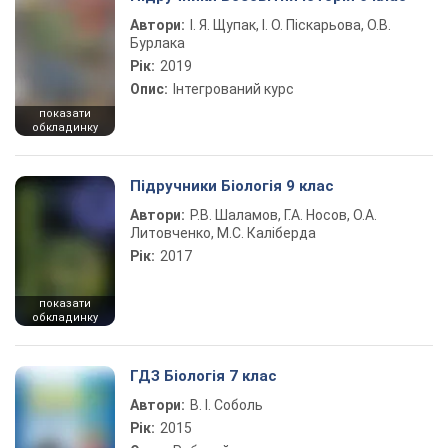
Автори:
І. Я. Щупак, І. О. Піскарьова, О.В.
Бурлака
Рік:
2019
Опис:
Інтегрований курс
показати
обкладинку
Підручники Біологія 9 клас
Автори:
Р.В. Шаламов, Г.А. Носов, О.А.
Литовченко, М.С. Каліберда
Рік:
2017
показати
обкладинку
ГДЗ Біологія 7 клас
Автори:
В. І. Соболь
Рік:
2015