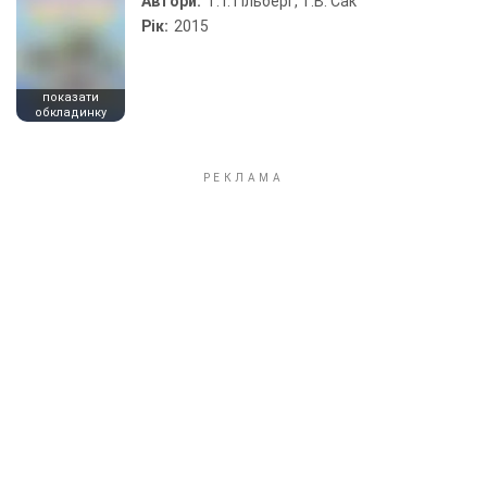
Автори:
Т. Г. Гільберг, Т.В. Сак
Рік:
2015
показати
обкладинку