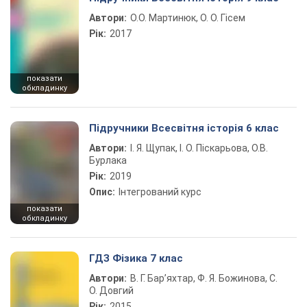
Автори:
О.О. Мартинюк, О. О. Гісем
Рік:
2017
показати
обкладинку
Підручники Всесвітня історія 6 клас
Автори:
І. Я. Щупак, І. О. Піскарьова, О.В.
Бурлака
Рік:
2019
Опис:
Інтегрований курс
показати
обкладинку
ГДЗ Фізика 7 клас
Автори:
В. Г. Бар’яхтар, Ф. Я. Божинова, С.
О. Довгий
Рік:
2015