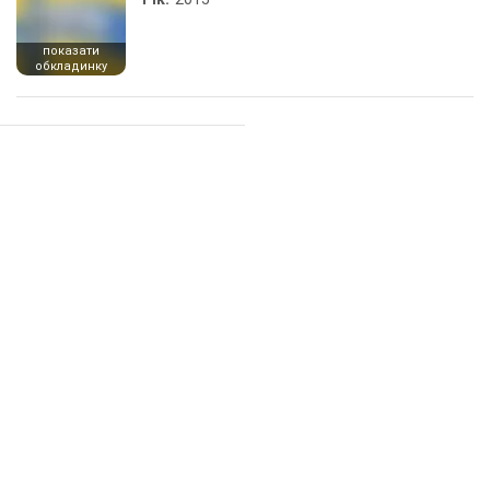
показати
обкладинку