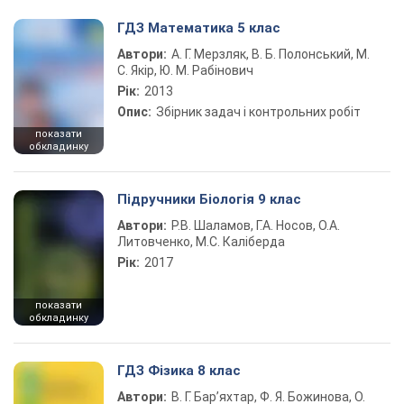
ГДЗ Математика 5 клас
Автори:
А. Г. Мерзляк, В. Б. Полонський, М.
С. Якір, Ю. М. Рабінович
Рік:
2013
Опис:
Збірник задач і контрольних робіт
показати
обкладинку
Підручники Біологія 9 клас
Автори:
Р.В. Шаламов, Г.А. Носов, О.А.
Литовченко, М.С. Каліберда
Рік:
2017
показати
обкладинку
ГДЗ Фізика 8 клас
Автори:
В. Г. Бар’яхтар, Ф. Я. Божинова, О.