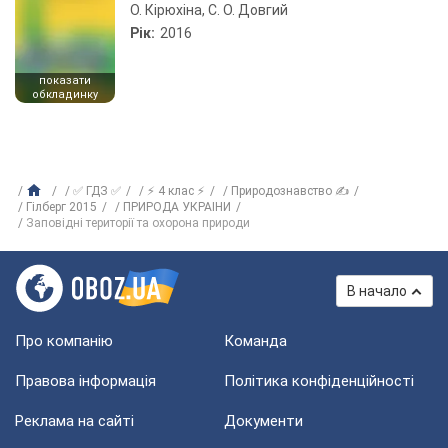
О. Кірюхіна, С. О. Довгий
Рік:
2016
показати
обкладинку
✅ ГДЗ ✅
⚡ 4 клас ⚡
Природознавство ✍
Гілберг 2015
ПРИРОДА УКРАIНИ
Заповідні території та охорона природи
В начало
Про компанію
Команда
Правова інформація
Політика конфіденційності
Реклама на сайті
Документи