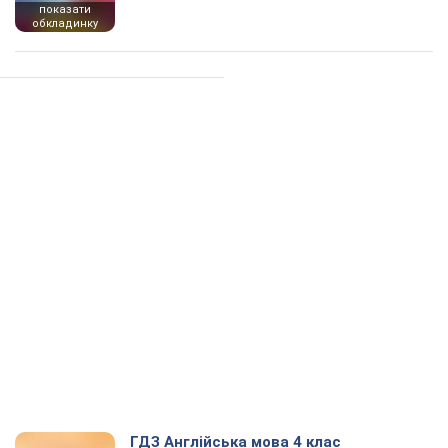
показати
обкладинку
ГДЗ Англійська мова 4 клас