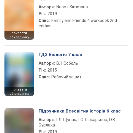
Автори:
Naomi Simmons
Рік:
2019
Опис:
Family and Friends 4 workbook 2nd
edition
показати
обкладинку
ГДЗ Біологія 7 клас
Автори:
В. І. Соболь
Рік:
2015
Опис:
Робочий зошит
показати
обкладинку
Підручники Всесвітня історія 6 клас
Автори:
І. Я. Щупак, І. О. Піскарьова, О.В.
Бурлака
Рік:
2019