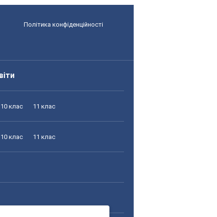
Політика конфіденційності
віти
10 клас
11 клас
10 клас
11 клас