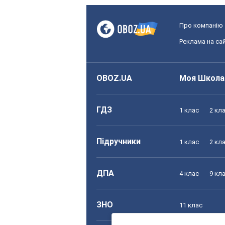
Про компанію
Реклама на сай
OBOZ.UA
Моя Школа
ГДЗ
1 клас
2 кл
Підручники
1 клас
2 кл
ДПА
4 клас
9 кл
ЗНО
11 клас