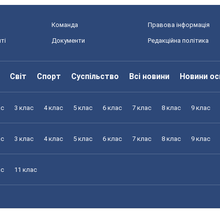
Команда
Правова інформація
ті
Документи
Редакційна політика
Світ
Спорт
Суспільство
Всі новини
Новини ос
ас
3 клас
4 клас
5 клас
6 клас
7 клас
8 клас
9 клас
ас
3 клас
4 клас
5 клас
6 клас
7 клас
8 клас
9 клас
ас
11 клас