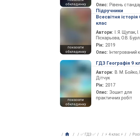
обкладинку
Опис:
Рівень станда
Підручники
Всесвітня історія 
клас
Автори:
І. Я. Щупак, І.
Піскарьова, О.В. Бур
Рік:
2019
показати
обкладинку
Опис:
Інтегрований 
ГДЗ Географія 9 к
Автори:
В. М. Бойко, І
Дітчук
Рік:
2017
Опис:
Зошит для
практичних робіт
показати
обкладинку
✅ ГДЗ ✅
⚡ 4 клас ⚡
Рос