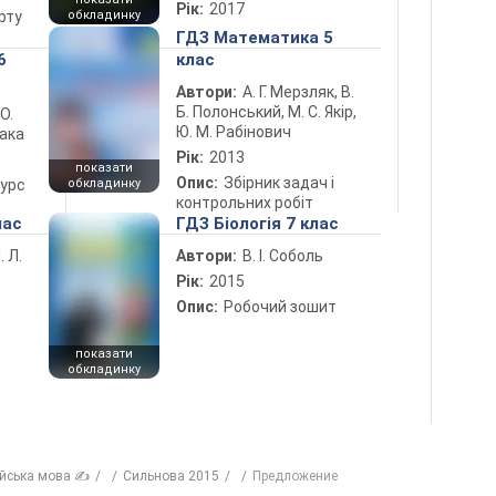
Рік:
2017
рту
обкладинку
ГДЗ Математика 5
6
клас
Автори:
А. Г. Мерзляк, В.
Б. Полонський, М. С. Якір,
 О.
Ю. М. Рабінович
лака
Рік:
2013
показати
Опис:
Збірник задач і
курс
обкладинку
контрольних робіт
лас
ГДЗ Біологія 7 клас
. Л.
Автори:
В. І. Соболь
Рік:
2015
Опис:
Робочий зошит
показати
обкладинку
ійська мова ✍
Сильнова 2015
Предложение