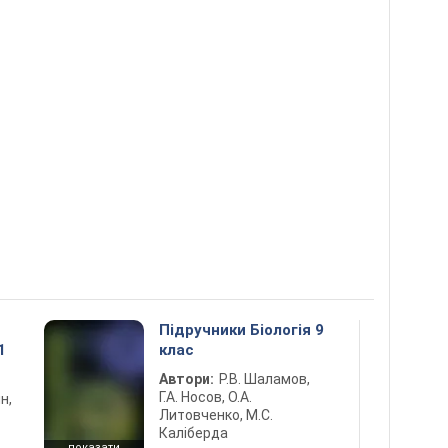
Підручники Біологія 9
1
клас
Автори:
Р.В. Шаламов,
Г.А. Носов, О.А.
н,
Литовченко, М.С.
Каліберда
показати