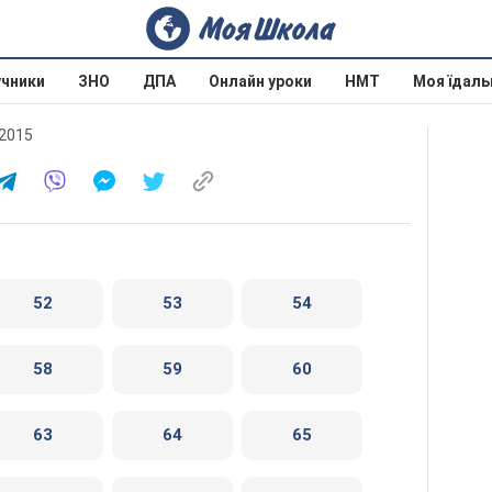
учники
ЗНО
ДПА
Онлайн уроки
НМТ
Моя їдаль
 2015
52
53
54
58
59
60
63
64
65