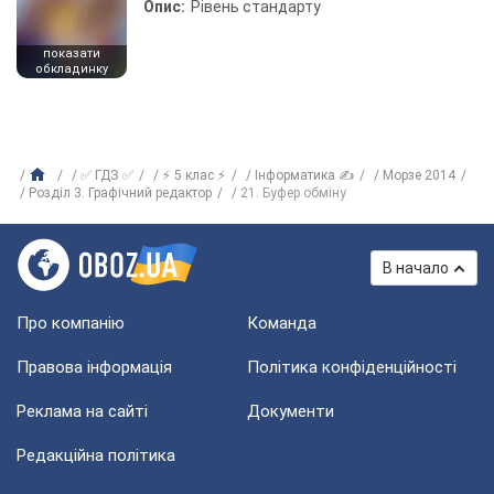
Опис:
Рівень стандарту
показати
обкладинку
✅ ГДЗ ✅
⚡ 5 клас ⚡
Інформатика ✍
Морзе 2014
Розділ 3. Графічний редактор
21. Буфер обміну
В начало
Про компанію
Команда
Правова інформація
Політика конфіденційності
Реклама на сайті
Документи
Редакційна політика