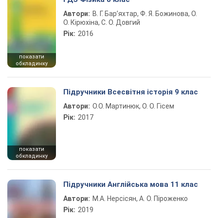
Автори:
В. Г. Бар’яхтар, Ф. Я. Божинова, О.
О. Кірюхіна, С. О. Довгий
Рік:
2016
показати
обкладинку
Підручники Всесвітня історія 9 клас
Автори:
О.О. Мартинюк, О. О. Гісем
Рік:
2017
показати
обкладинку
Підручники Англійська мова 11 клас
Автори:
М.А. Нерсісян, А. О. Піроженко
Рік:
2019