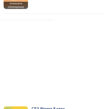
показати
обкладинку
ГДЗ Фізика 8 клас