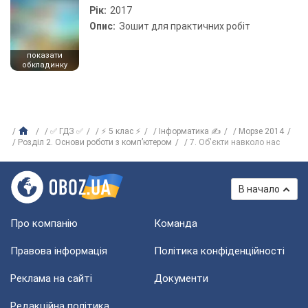
Рік:
2017
Опис:
Зошит для практичних робіт
показати
обкладинку
✅ ГДЗ ✅
⚡ 5 клас ⚡
Інформатика ✍
Морзе 2014
Розділ 2. Основи роботи з комп’ютером
7. Об'єкти навколо нас
В начало
Про компанію
Команда
Правова інформація
Політика конфіденційності
Реклама на сайті
Документи
Редакційна політика