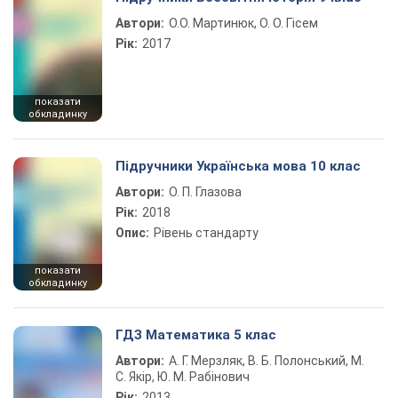
Автори:
О.О. Мартинюк, О. О. Гісем
Рік:
2017
показати
обкладинку
Підручники Українська мова 10 клас
Автори:
О. П. Глазова
Рік:
2018
Опис:
Рівень стандарту
показати
обкладинку
ГДЗ Математика 5 клас
Автори:
А. Г. Мерзляк, В. Б. Полонський, М.
С. Якір, Ю. М. Рабінович
Рік:
2013