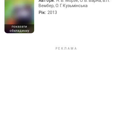
Автори:
Н. В. Морзе, О. В. Барна, В.П.
Вембер, О. Г. Кузьмінська
Рік:
2013
показати
обкладинку