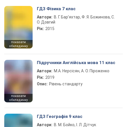
ГДЗ Фізика 7 клас
Автори:
В. Г. Бар’яхтар, Ф. Я. Божинова, С.
О. Довгий
Рік:
2015
показати
обкладинку
Підручники Англійська мова 11 клас
Автори:
М.А. Нерсісян, А. О. Піроженко
Рік:
2019
Опис:
Рівень стандарту
показати
обкладинку
ГДЗ Географія 9 клас
Автори:
В. М. Бойко, І. Л. Дітчук