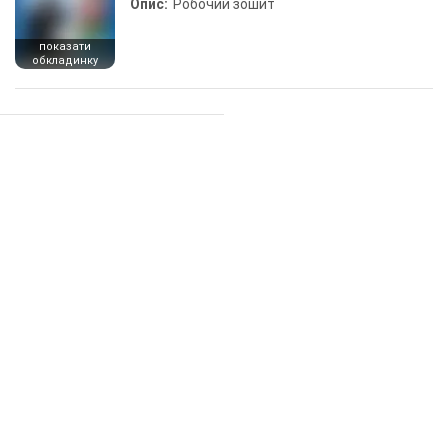
Опис:
Робочий зошит
показати
обкладинку