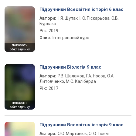
Підручники Всесвітня історія 6 клас
Автори:
І. Я. Щупак, І. О. Піскарьова, О.В.
Бурлака
Рік:
2019
Опис:
Інтегрований курс
показати
обкладинку
Підручники Біологія 9 клас
Автори:
Р.В. Шаламов, Г.А. Носов, О.А.
Литовченко, М.С. Каліберда
Рік:
2017
показати
обкладинку
Підручники Всесвітня історія 9 клас
Автори:
О.О. Мартинюк, О. О. Гісем