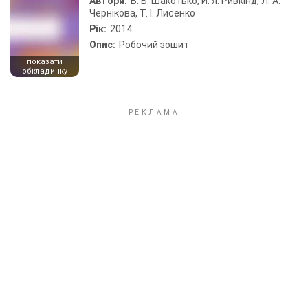
Автори:
В. В. Шакотько, Й. Я. Ривкінд, Л. А.
Чернікова, Т. І. Лисенко
Рік:
2014
Опис:
Робочий зошит
показати
обкладинку