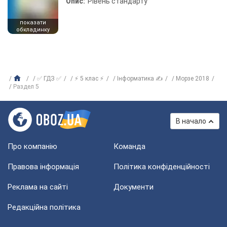
Опис:
Рівень стандарту
показати
обкладинку
✅ ГДЗ ✅
⚡ 5 клас ⚡
Інформатика ✍
Морзе 2018
Раздел 5
В начало
Про компанію
Команда
Правова інформація
Політика конфіденційності
Реклама на сайті
Документи
Редакційна політика