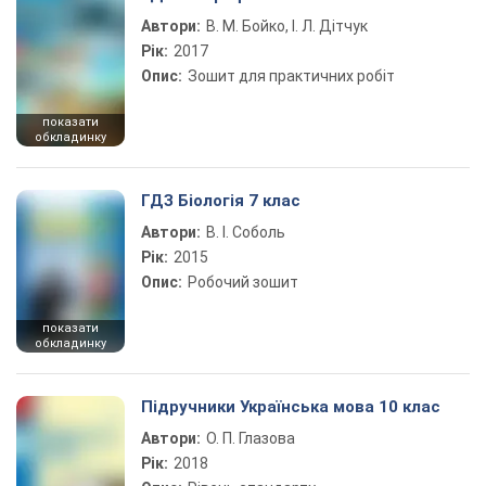
Автори:
В. М. Бойко, І. Л. Дітчук
Рік:
2017
Опис:
Зошит для практичних робіт
показати
обкладинку
ГДЗ Біологія 7 клас
Автори:
В. І. Соболь
Рік:
2015
Опис:
Робочий зошит
показати
обкладинку
Підручники Українська мова 10 клас
Автори:
О. П. Глазова
Рік:
2018