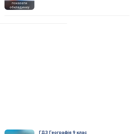
показати
обкладинку
ГДЗ Географія 9 клас