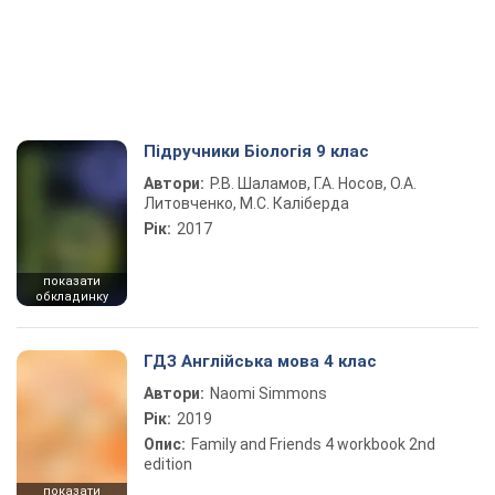
Підручники Біологія 9 клас
Автори:
Р.В. Шаламов, Г.А. Носов, О.А.
Литовченко, М.С. Каліберда
Рік:
2017
показати
обкладинку
ГДЗ Англійська мова 4 клас
Автори:
Naomi Simmons
Рік:
2019
Опис:
Family and Friends 4 workbook 2nd
edition
показати