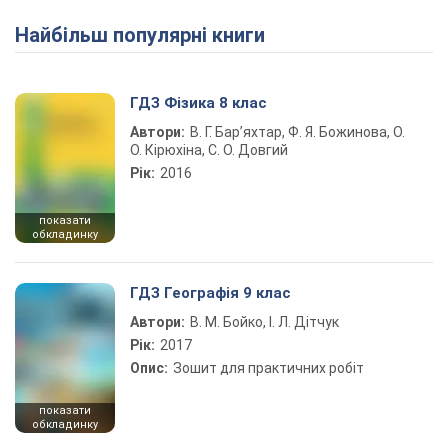
Найбільш популярні книги
Play Video
ГДЗ Фізика 8 клас
Автори:
В. Г. Бар’яхтар, Ф. Я. Божинова, О.
О. Кірюхіна, С. О. Довгий
Рік:
2016
показати
обкладинку
ГДЗ Географія 9 клас
Автори:
В. М. Бойко, І. Л. Дітчук
Рік:
2017
Опис:
Зошит для практичних робіт
показати
обкладинку