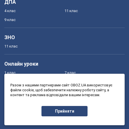
ДПА
4 клас
11 клас
9 клас
ЗНО
11 клас
Онлайн уроки
1 клас
7 клас
2 клас
8 клас
Разом з нашими партнерами сайт OBOZ.UA використовує
файли cookie, щоб забезпечити належну роботу сайту, а
3 клас
9 клас
контент та реклама відповідали вашим інтересам.
4 клас
10 клас
5 клас
11 клас
Прийняти
6 клас