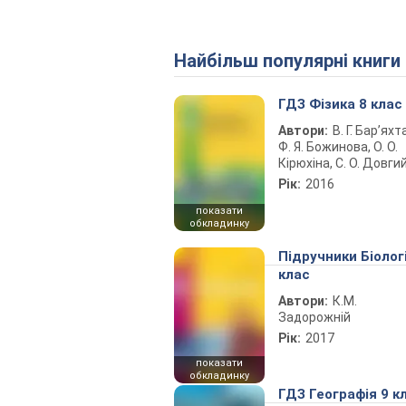
Найбільш популярні книги
ГДЗ Фізика 8 клас
Автори:
В. Г. Бар’яхт
Ф. Я. Божинова, О. О.
Кірюхіна, С. О. Довги
Рік:
2016
показати
обкладинку
Підручники Біолог
клас
Автори:
К.М.
Задорожній
Рік:
2017
показати
обкладинку
ГДЗ Географія 9 к