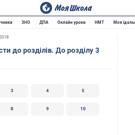
учники
ЗНО
ДПА
Онлайн уроки
НМТ
Моя їдаль
 2018
сти до розділів. До розділу 3
3
4
5
8
9
10