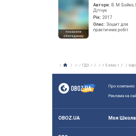
Автори:
В. М. Бойко, І
Дітчук
Рік:
2017
Опис:
Зошит для
практичних робіт
показати
обкладинку
✅ ГДЗ ✅
⚡ 5 клас ⚡
Інф
Про компанію
Реклама на сай
OBOZ.UA
Моя Школа