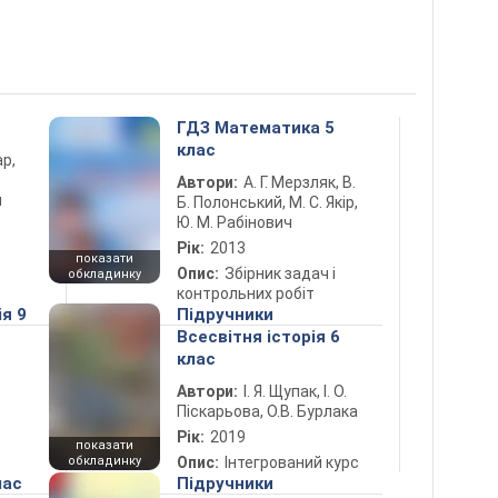
ГДЗ Математика 5
клас
ар,
Автори:
А. Г. Мерзляк, В.
й
Б. Полонський, М. С. Якір,
Ю. М. Рабінович
Рік:
2013
показати
Опис:
Збірник задач і
обкладинку
контрольних робіт
ія 9
Підручники
Всесвітня історія 6
клас
Автори:
І. Я. Щупак, І. О.
Піскарьова, О.В. Бурлака
Рік:
2019
показати
обкладинку
Опис:
Інтегрований курс
лас
Підручники