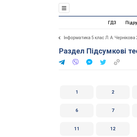
ГДЗ
Підр
Інформатика 5 клас Л. А. Чернікова
Раздел Підсумкові те
1
2
6
7
11
12