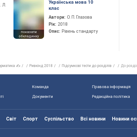
Українська мова 10
. Л.
клас
Автори:
О. П. Глазова
Рік:
2018
Опис:
Рівень стандарту
показати
обкладинку
орматика ✍
Ривкінд 2018
Підсумкові тести до розділів
До розді
Команда
Правова інформація
ті
Документи
Редакційна політика
Світ
Спорт
Суспільство
Всі новини
Новини ос