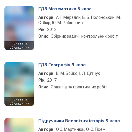
ГДЗ Математика 5 клас
Автори:
А. Г. Мерзляк, В. Б. Полонський, М.
С. Якір, Ю. М. Рабінович
Рік:
2013
Опис:
Збірник задач і контрольних робіт
показати
обкладинку
ГДЗ Географія 9 клас
Автори:
В. М. Бойко, І. Л. Дітчук
Рік:
2017
Опис:
Зошит для практичних робіт
показати
обкладинку
Підручники Всесвітня історія 9 клас
Автори:
О.О. Мартинюк, О. О. Гісем