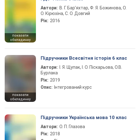
Автори:
В. Г. Бар’яхтар, Ф. Я. Божинова, О.
О. Кірюхіна, С. О. Довгий
Рік:
2016
показати
обкладинку
Підручники Всесвітня історія 6 клас
Автори:
І. Я. Щупак, І. О. Піскарьова, О.В.
Бурлака
Рік:
2019
Опис:
Інтегрований курс
показати
обкладинку
Підручники Українська мова 10 клас
Автори:
О. П. Глазова
Рік:
2018