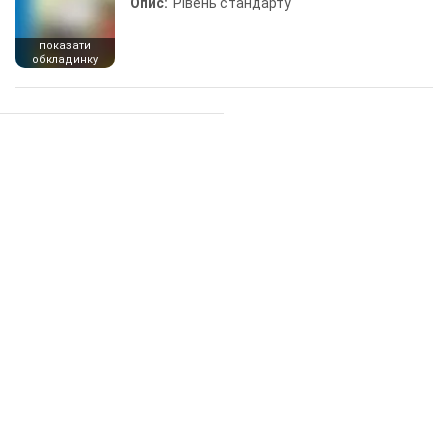
Опис:
Рівень стандарту
показати
обкладинку