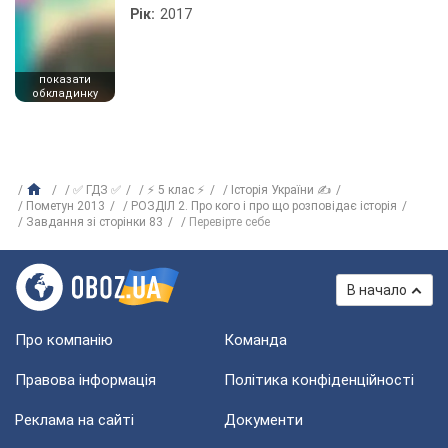
Рік:
2017
показати
обкладинку
✅ ГДЗ ✅
⚡ 5 клас ⚡
Історія України ✍
Пометун 2013
РОЗДІЛ 2. Про кого і про що розповідає історія
Завдання зі сторінки 83
Перевірте себе
В начало
Про компанію
Команда
Правова інформація
Політика конфіденційності
Реклама на сайті
Документи