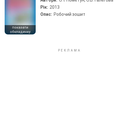
Автори:
О. І. Пометун, О.В. Галегова
Рік:
2013
Опис:
Робочий зошит
показати
обкладинку