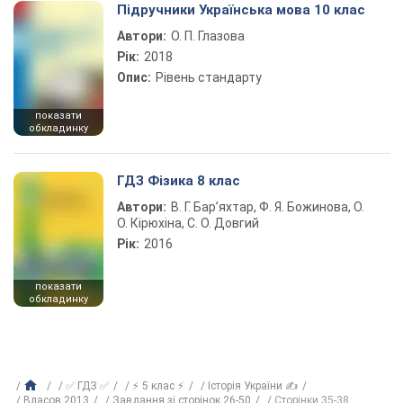
Підручники Українська мова 10 клас
Автори:
О. П. Глазова
Рік:
2018
Опис:
Рівень стандарту
показати
обкладинку
ГДЗ Фізика 8 клас
Автори:
В. Г. Бар’яхтар, Ф. Я. Божинова, О.
О. Кірюхіна, С. О. Довгий
Рік:
2016
показати
обкладинку
✅ ГДЗ ✅
⚡ 5 клас ⚡
Історія України ✍
Власов 2013
Завдання зі сторінок 26-50
Сторінки 35-38