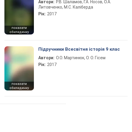
Автори:
Р.В. Шаламов, Г.А. Носов, О.А.
Литовченко, М.С. Каліберда
Рік:
2017
показати
обкладинку
Підручники Всесвітня історія 9 клас
Автори:
О.О. Мартинюк, О. О. Гісем
Рік:
2017
показати
обкладинку