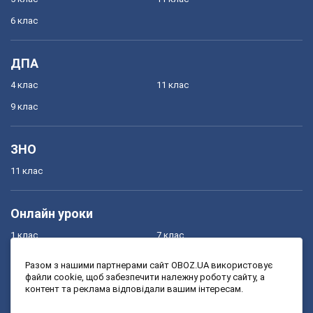
6 клас
ДПА
4 клас
11 клас
9 клас
ЗНО
11 клас
Онлайн уроки
1 клас
7 клас
2 клас
8 клас
Разом з нашими партнерами сайт OBOZ.UA використовує
файли cookie, щоб забезпечити належну роботу сайту, а
3 клас
9 клас
контент та реклама відповідали вашим інтересам.
4 клас
10 клас