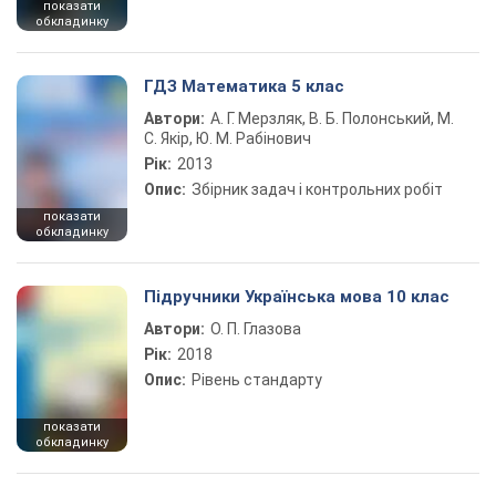
показати
обкладинку
ГДЗ Математика 5 клас
Автори:
А. Г. Мерзляк, В. Б. Полонський, М.
С. Якір, Ю. М. Рабінович
Рік:
2013
Опис:
Збірник задач і контрольних робіт
показати
обкладинку
Підручники Українська мова 10 клас
Автори:
О. П. Глазова
Рік:
2018
Опис:
Рівень стандарту
показати
обкладинку