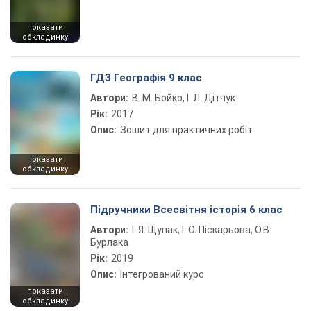
показати
обкладинку
ГДЗ Географія 9 клас
Автори:
В. М. Бойко, І. Л. Дітчук
Рік:
2017
Опис:
Зошит для практичних робіт
показати
обкладинку
Підручники Всесвітня історія 6 клас
Автори:
І. Я. Щупак, І. О. Піскарьова, О.В.
Бурлака
Рік:
2019
Опис:
Інтегрований курс
показати
обкладинку