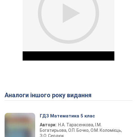
Аналоги іншого року видання
Play Video
ГДЗ Математика 5 клас
Автори:
Н.А. Тарасенкова, І.М.
Богатирьова, О.П. Бочко, О.М. Коломієць,
З.О. Сердюк