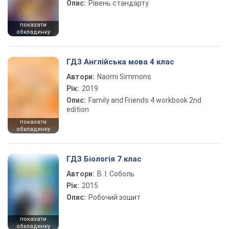
Опис:
Рівень стандарту
показати
обкладинку
ГДЗ Англійська мова 4 клас
Автори:
Naomi Simmons
Рік:
2019
Опис:
Family and Friends 4 workbook 2nd
edition
показати
обкладинку
ГДЗ Біологія 7 клас
Автори:
В. І. Соболь
Рік:
2015
Опис:
Робочий зошит
показати
обкладинку