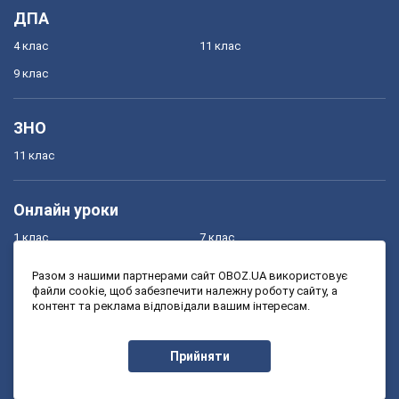
ДПА
4 клас
11 клас
9 клас
ЗНО
11 клас
Онлайн уроки
1 клас
7 клас
2 клас
8 клас
Разом з нашими партнерами сайт OBOZ.UA використовує
файли cookie, щоб забезпечити належну роботу сайту, а
3 клас
9 клас
контент та реклама відповідали вашим інтересам.
4 клас
10 клас
5 клас
11 клас
Прийняти
6 клас