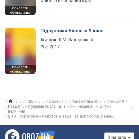
Опис:
Інтегрований курс
показати
обкладинку
Підручники Біологія 9 клас
Автори:
К.М. Задорожній
Рік:
2017
показати
обкладинку
✅ ГДЗ ✅
⚡ 5 клас ⚡
Математика ✍
Істер 2018
Розділ 1. Натуральні числа і дії з ними. Геометричні фігури і
величини
§ 14. Розв'язування текстових задач за допомогою рівнянь
В начало