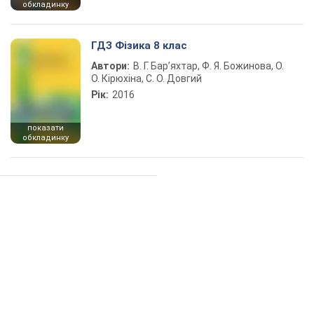
обкладинку
ГДЗ Фізика 8 клас
Автори:
В. Г. Бар’яхтар, Ф. Я. Божинова, О.
О. Кірюхіна, С. О. Довгий
Рік:
2016
показати
обкладинку