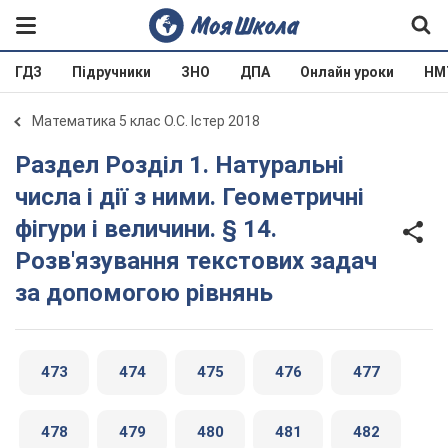
ГДЗ
Підручники
ЗНО
ДПА
Онлайн уроки
НМ
Математика 5 клас О.С. Істер 2018
Раздел Розділ 1. Натуральні
числа і дії з ними. Геометричні
фігури і величини. § 14.
Розв'язування текстових задач
за допомогою рівнянь
473
474
475
476
477
478
479
480
481
482