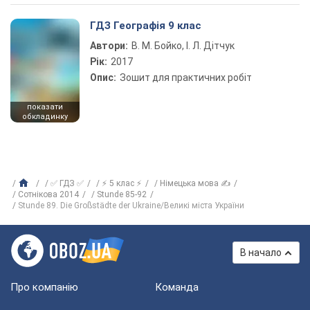
ГДЗ Географія 9 клас
Автори:
В. М. Бойко, І. Л. Дітчук
Рік:
2017
Опис:
Зошит для практичних робіт
показати
обкладинку
✅ ГДЗ ✅
⚡ 5 клас ⚡
Німецька мова ✍
Сотнікова 2014
Stunde 85-92
Stunde 89. Die Großstädte der Ukraine/Великі міста України
В начало
Про компанію
Команда